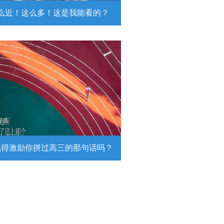
么近！这么多！这是我能看的？
近！这么多！这是我能看的？
日，陆军第74集团军某旅挺进西北戈
靶场，开展跨昼夜实弹射击综合演
。
详情
记得激励你拼过高三的那句话吗？
得激励你拼过高三的那句话吗？
26高考倒计时，传递这组壁纸，一起
290万高考生加油！