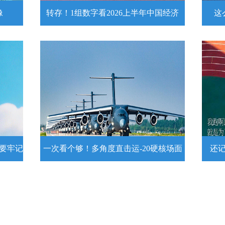
像
转存！1组数字看2026上半年中国经济
这
头像
转存！1组数字看2026上半年中国经
这么
济
近
壁
7月15日，2026年上半年国民经济运行情
练
况发布。一组数字带你了解！
详情
示要牢记
一次看个够！多角度直击运-20硬核场面
还
提示要
一次看个够！多角度直击运-20硬核
还记
场面
20
为1
要牢
运－20即将迎来列装空军十周年，一组