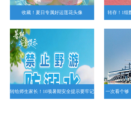
收藏！夏日专属好运莲花头像
转存！1组
收藏！夏日专属好运莲花头像
转存！1组
夏日专属好运莲花头像！
7月15日，
况发布。一
详情
转给师生家长！10项暑期安全提示要牢记
一次看个够
转给师生家长！10项暑期安全提示要
一次看个够
牢记