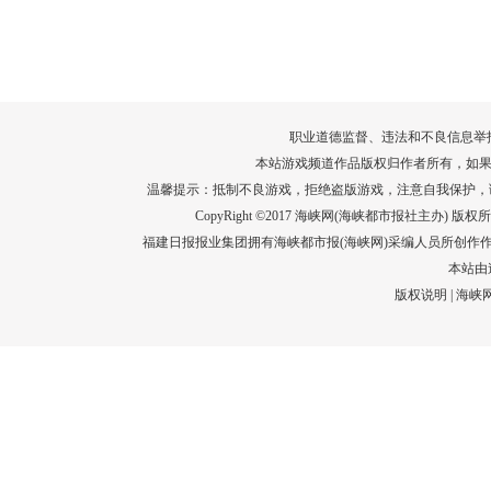
转给师生家长！10项暑期安全提示要牢
运－20即
记！
高清大图带
场面！
详情
职业道德监督、违法和不良信息举报电话：05
本站游戏频道作品版权归作者所有，如果
温馨提示：抵制不良游戏，拒绝盗版游戏，注意自我保护，
CopyRight ©2017 海峡网(海峡都市报社主办) 版权所有
福建日报报业集团拥有海峡都市报(海峡网)采编人员所创作
本站由
版权说明
|
海峡