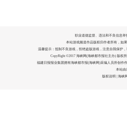
转给师生家长！10项暑期安全提示要牢
运－20即
记！
高清大图带
场面！
详情
职业道德监督、违法和不良信息举报电话：05
本站游戏频道作品版权归作者所有，如果
温馨提示：抵制不良游戏，拒绝盗版游戏，注意自我保护，
CopyRight ©2017 海峡网(海峡都市报社主办) 版权所有
福建日报报业集团拥有海峡都市报(海峡网)采编人员所创作
本站由
版权说明
|
海峡