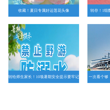
收藏！夏日专属好运莲花头像
转存！1组
收藏！夏日专属好运莲花头像
转存！1组
夏日专属好运莲花头像！
7月15日，
况发布。一
详情
转给师生家长！10项暑期安全提示要牢记
一次看个够
转给师生家长！10项暑期安全提示要
一次看个够
牢记