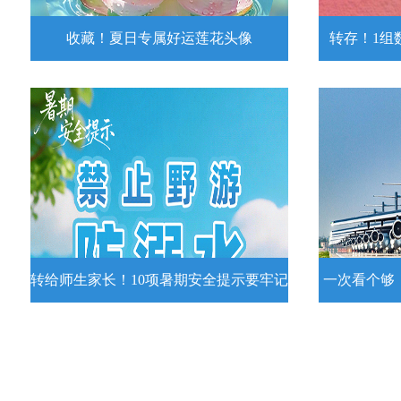
收藏！夏日专属好运莲花头像
转存！1组
收藏！夏日专属好运莲花头像
转存！1组
夏日专属好运莲花头像！
7月15日，
况发布。一
详情
转给师生家长！10项暑期安全提示要牢记
一次看个够
转给师生家长！10项暑期安全提示要
一次看个够
牢记