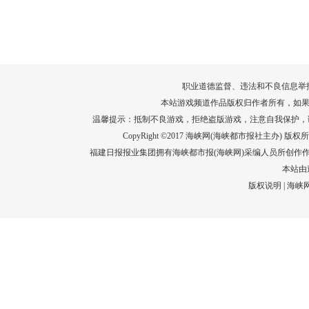
转给师生家长！10项暑期安全提示要牢
运－20即
记！
高清大图带
场面！
详情
职业道德监督、违法和不良信息举报电话：05
本站游戏频道作品版权归作者所有，如果
温馨提示：抵制不良游戏，拒绝盗版游戏，注意自我保护，
CopyRight ©2017 海峡网(海峡都市报社主办) 版权所有
福建日报报业集团拥有海峡都市报(海峡网)采编人员所创作
本站由
版权说明
|
海峡