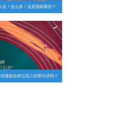
么近！这么多！这是我能看的？
近！这么多！这是我能看的？
日，陆军第74集团军某旅挺进西北戈
靶场，开展跨昼夜实弹射击综合演
。
详情
记得激励你拼过高三的那句话吗？
得激励你拼过高三的那句话吗？
26高考倒计时，传递这组壁纸，一起
290万高考生加油！