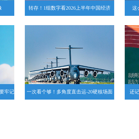
像
转存！1组数字看2026上半年中国经济
这
头像
转存！1组数字看2026上半年中国经
这么
济
近
壁
7月15日，2026年上半年国民经济运行情
练
况发布。一组数字带你了解！
详情
示要牢记
一次看个够！多角度直击运-20硬核场面
还
提示要
一次看个够！多角度直击运-20硬核
还记
场面
20
为1
要牢
运－20即将迎来列装空军十周年，一组