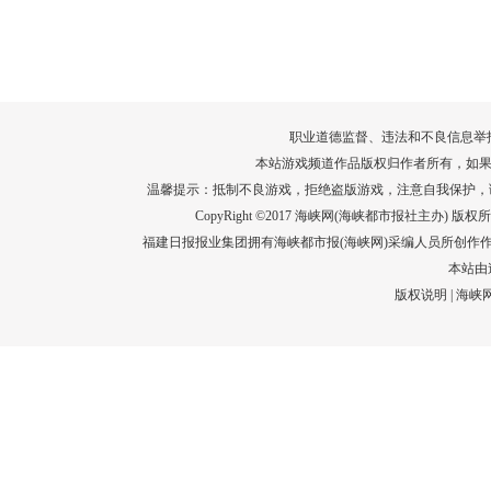
转给师生家长！10项暑期安全提示要牢
运－20即
记！
高清大图带
场面！
详情
职业道德监督、违法和不良信息举报电话：05
本站游戏频道作品版权归作者所有，如果
温馨提示：抵制不良游戏，拒绝盗版游戏，注意自我保护，
CopyRight ©2017 海峡网(海峡都市报社主办) 版权所有
福建日报报业集团拥有海峡都市报(海峡网)采编人员所创作
本站由
版权说明
|
海峡