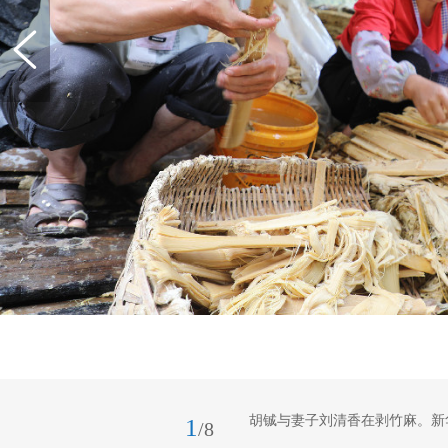
胡铖与妻子刘清香在剥竹麻。新
1
/8