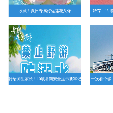
收藏！夏日专属好运莲花头像
转存！1组
收藏！夏日专属好运莲花头像
转存！1组
夏日专属好运莲花头像！
7月15日，
况发布。一
详情
转给师生家长！10项暑期安全提示要牢记
一次看个够
转给师生家长！10项暑期安全提示要
一次看个够
牢记