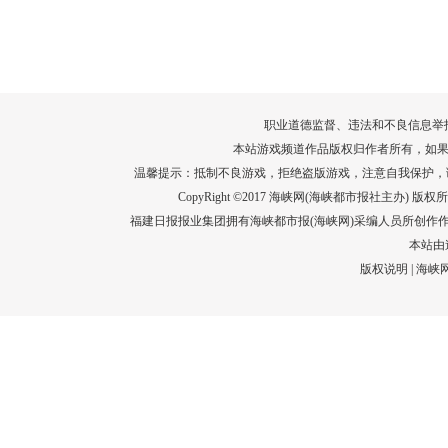
转给师生家长！10项暑期安全提示要牢
运－20即
记！
高清大图带
场面！
详情
职业道德监督、违法和不良信息举报电话：05
本站游戏频道作品版权归作者所有，如果
温馨提示：抵制不良游戏，拒绝盗版游戏，注意自我保护，
CopyRight ©2017 海峡网(海峡都市报社主办) 版权所有
福建日报报业集团拥有海峡都市报(海峡网)采编人员所创作
本站由
版权说明
|
海峡