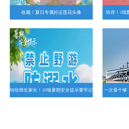
收藏！夏日专属好运莲花头像
转存！1组
收藏！夏日专属好运莲花头像
转存！1组
夏日专属好运莲花头像！
7月15日，
况发布。一
详情
转给师生家长！10项暑期安全提示要牢记
一次看个够
转给师生家长！10项暑期安全提示要
一次看个够
牢记