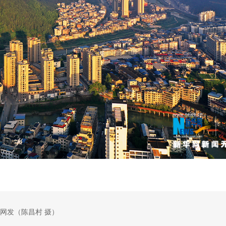
网发（陈昌村 摄）