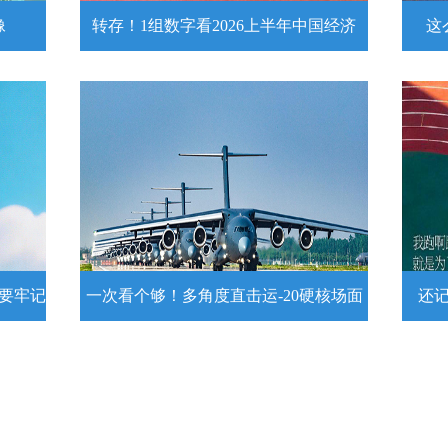
像
转存！1组数字看2026上半年中国经济
这
头像
转存！1组数字看2026上半年中国经
这么
济
近
壁
7月15日，2026年上半年国民经济运行情
练
况发布。一组数字带你了解！
详情
示要牢记
一次看个够！多角度直击运-20硬核场面
还
提示要
一次看个够！多角度直击运-20硬核
还记
场面
20
为1
要牢
运－20即将迎来列装空军十周年，一组