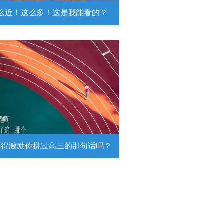
么近！这么多！这是我能看的？
近！这么多！这是我能看的？
日，陆军第74集团军某旅挺进西北戈
靶场，开展跨昼夜实弹射击综合演
。
详情
记得激励你拼过高三的那句话吗？
得激励你拼过高三的那句话吗？
26高考倒计时，传递这组壁纸，一起
290万高考生加油！