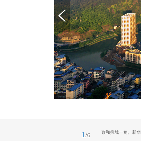
政和熊城一角。新华
1
/6