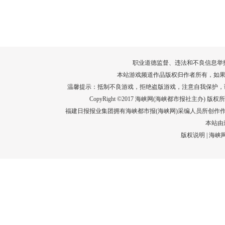
转给师生家长！10项暑期安全提示要牢
运－20即
记！
高清大图带
场面！
详情
职业道德监督、违法和不良信息举报电话：05
本站游戏频道作品版权归作者所有，如果
温馨提示：抵制不良游戏，拒绝盗版游戏，注意自我保护，
CopyRight ©2017 海峡网(海峡都市报社主办) 版权所有
福建日报报业集团拥有海峡都市报(海峡网)采编人员所创作
本站由
版权说明
|
海峡