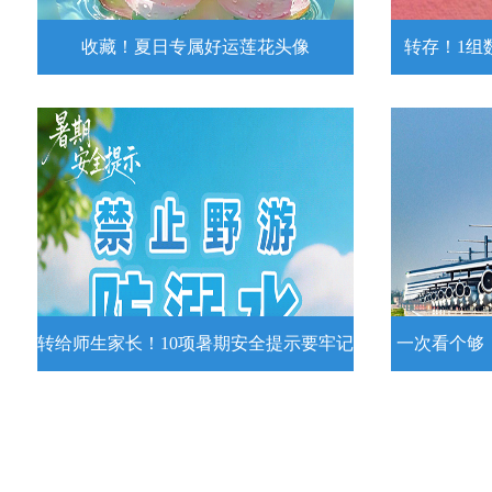
收藏！夏日专属好运莲花头像
转存！1组
收藏！夏日专属好运莲花头像
转存！1组
夏日专属好运莲花头像！
7月15日，
况发布。一
详情
转给师生家长！10项暑期安全提示要牢记
一次看个够
转给师生家长！10项暑期安全提示要
一次看个够
牢记