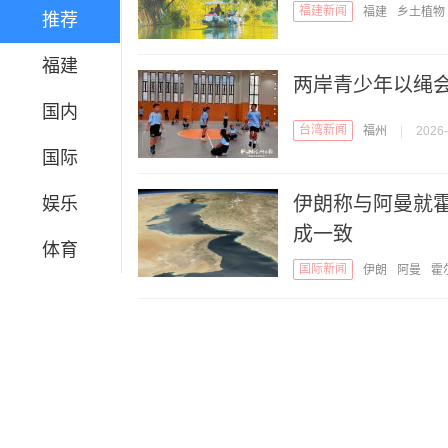
福建新闻
福建
乡土植物
推荐
福建
两岸青少年以绳
国内
台湾新闻
福州
|
2026-
国际
伊朗称与阿曼就
娱乐
成一致
体育
国际新闻
伊朗
阿曼
霍