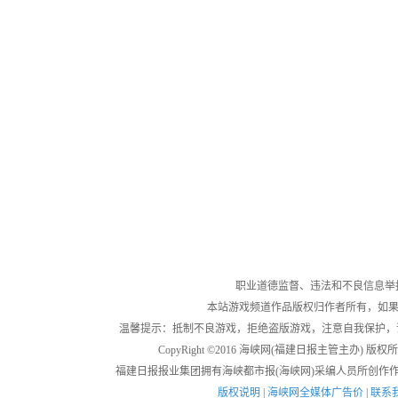
职业道德监督、违法和不良信息举报电话：05
本站游戏频道作品版权归作者所有，如果
温馨提示：抵制不良游戏，拒绝盗版游戏，注意自我保护，
CopyRight ©2016 海峡网(福建日报主管主办) 版权所有
福建日报报业集团拥有海峡都市报(海峡网)采编人员所创作
版权说明
|
海峡网全媒体广告价
|
联系