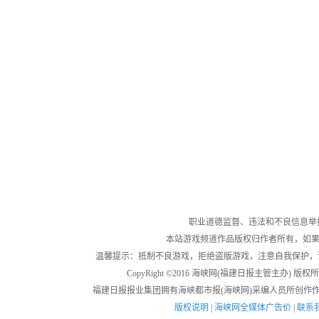
职业道德监督、违法和不良信息举报电话：05
本站游戏频道作品版权归作者所有，如果
温馨提示：抵制不良游戏，拒绝盗版游戏，注意自我保护，
CopyRight ©2016 海峡网(福建日报主管主办) 版权所有
福建日报报业集团拥有海峡都市报(海峡网)采编人员所创作
版权说明
|
海峡网全媒体广告价
|
联系