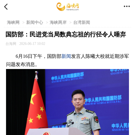


海峡网
>
新闻中心
>
海峡两岸
>
台湾新闻
国防部：民进党当局数典忘祖的行径令人唾弃
台海网
2026-06-17 10:02
6月16日下午，国防部
新闻
发言人陈曦大校就近期涉军
问题发布消息。