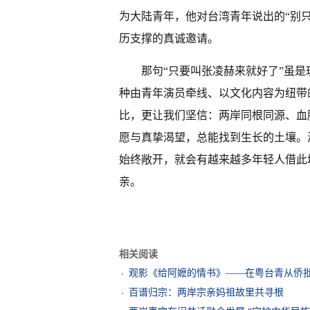
为大陆青年，他对台湾青年说出的“别
历支撑的真诚邀请。
那句“只要叫张凌赫来就好了”虽
种由青年演员牵线、以文化内容为纽带
比，更让我们坚信：两岸同根同源、血
愿与真挚渴望，总能找到生长的土壤。
始终敞开，就会有越来越多年轻人借此
亲。
相关阅读
观影《给阿嬷的情书》——在粤台青从侨
百谱归宗：两岸宗亲妈祖故里共寻根