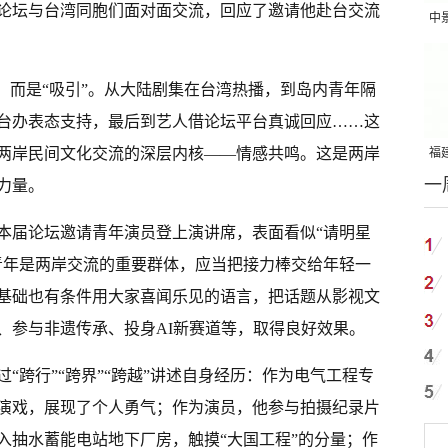
论坛与台湾同胞们面对面交流，回应了邀请他赴台交流
中
吨
，而是“吸引”。从大陆剧集在台湾热播，到岛内青年隔
台办表态支持，最后到艺人借论坛平台真诚回应……这
两岸民间文化交流的深层内核——情感共鸣。这是两岸
福建
一
国
力量。
本届论坛邀请青年演员登上演讲席，表面看似“请明星
青年是两岸交流的重要群体，应当把接力棒交给年轻一
基础也有条件用大家喜闻乐见的语言，把话题从影视文
、参与非遗传承、投身AI新赛道等，取得良好效果。
“跨行”“跨界”“跨越”讲述自身经历：作为电气工程专
演戏，展现了个人勇气；作为演员，他参与拍摄纪录片
入抽水蓄能电站地下厂房，触摸“大国工程”的分量；作