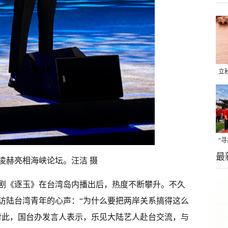
立
晒
味
“
最
题
凌赫亮相海峡论坛。汪洁 摄
剧《逐玉》在台湾岛内播出后，热度不断攀升。不久
访陆台湾青年的心声：“为什么要把两岸关系搞得这么
对此，国台办发言人表示，乐见大陆艺人赴台交流，与