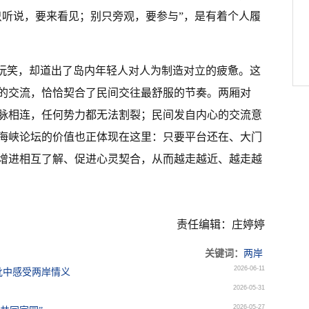
只听说，要来看见；别只旁观，要参与”，是有着个人履
是玩笑，却道出了岛内年轻人对人为制造对立的疲惫。这
的交流，恰恰契合了民间交往最舒服的节奏。两厢对
脉相连，任何势力都无法割裂；民间发自内心的交流意
海峡论坛的价值也正体现在这里：只要平台还在、大门
增进相互了解、促进心灵契合，从而越走越近、越走越
责任编辑：庄婷婷
关键词：
两岸
2026-06-11
批中感受两岸情义
2026-05-31
2026-05-27