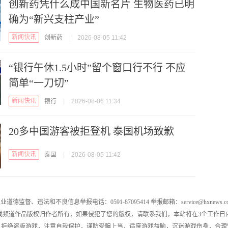
创新药凭什么成中国新名片 生物医药已明
确为“新兴支柱产业”
新闻快讯
创新药
|
2026-08-05 11:42
“银行午休1.5小时”留个窗口行不行 不应
简单“一刀切”
新闻快讯
银行
|
2026-08-06 11:34
20多中国游客被拒登机 泰国机场致歉
新闻快讯
泰国
|
2026-08-05 11:42
业道德监督、违法和不良信息举报电话：0591-87095414 举报邮箱：service@hxnews.c
戏频道作品版权归作者所有，如果侵犯了您的版权，请联系我们，本站将在3个工作日
，拒绝盗版游戏，注意自我保护，谨防受骗上当，适度游戏益脑，沉迷游戏伤身，合理