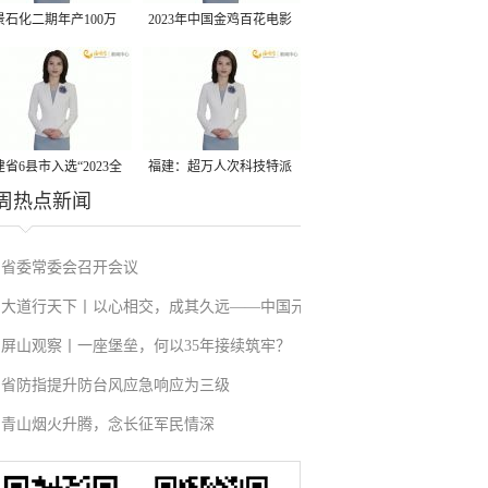
景石化二期年产100万
2023年中国金鸡百花电影
丙烷脱氢项目建成中交
节有福电影巡展31日启动
省6县市入选“2023全
福建：超万人次科技特派
周热点新闻
县域发展潜力百强县”
员一线开展服务
省委常委会召开会议
大道行天下丨以心相交，成其久远——中国元
屏山观察丨一座堡垒，何以35年接续筑牢？
首外交的世界情怀与大国气派
省防指提升防台风应急响应为三级
青山烟火升腾，念长征军民情深