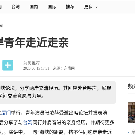
南
台湾
国内
国际
推荐
更多
闻
岸青年走近走亲
为您推荐
2026-06-15 17:31
来源：东南网
频
海峡论坛，分享两岸交流经历。其回应赴台呼声，展现
民间交流意愿与力量。
在
厦门
举行，青年演员张凌赫受邀出席论坛并发表演
后分享了与
台湾
同行并肩奋进的亲身经历，并期待更多
力。演讲中，一句“海峡的距离，挡不住同胞走亲走近