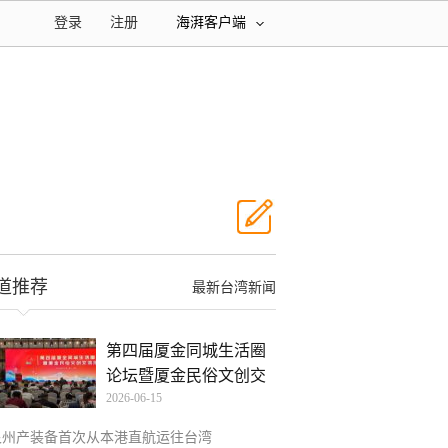
登录
注册
海湃客户端
道推荐
最新台湾新闻
第四届厦金同城生活圈
论坛暨厦金民俗文创交
2026-06-15
流
泉州产装备首次从本港直航运往台湾