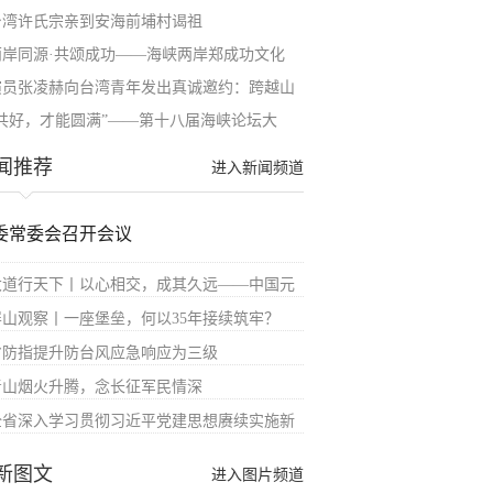
台湾许氏宗亲到安海前埔村谒祖
两岸同源·共颂成功——海峡两岸郑成功文化
演员张凌赫向台湾青年发出真诚邀约：跨越山
“共好，才能圆满”——第十八届海峡论坛大
闻推荐
进入新闻频道
委常委会召开会议
大道行天下丨以心相交，成其久远——中国元
屏山观察丨一座堡垒，何以35年接续筑牢？
省防指提升防台风应急响应为三级
青山烟火升腾，念长征军民情深
全省深入学习贯彻习近平党建思想赓续实施新
新图文
进入图片频道