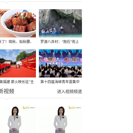
秋了！啃秋、贴秋膘、
罗源八井村：“抱石”而上
秋，福建人这样过才够
→
寻美福建 薪火映长征”主
第十四届海峡青年荟集中
新视频
活动在龙岩长汀启动
阶段活动在福州举行
进入视频频道