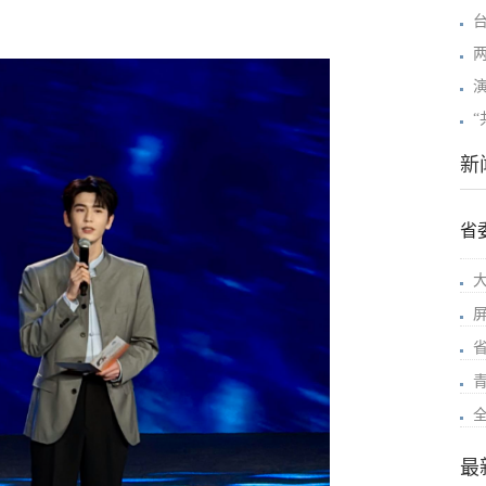
新
省
最