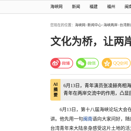
海峡网
新闻
福建
福州
闽
您现在的位置：
海峡网
>
新闻中心
>
海峡两岸
>
台湾新
文化为桥，让两
AI
6月13日，青年演员张凌赫亮相
摘
青年在两岸交流中的作用，凸显
要
6月13日，第十八届海峡论坛大会
讲。他先用一句
闽南
语向大家问好，随
台湾青年来大陆亲身感受这片土地的活