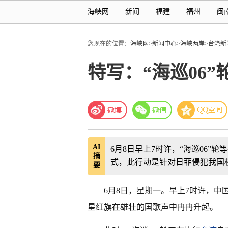
海峡网
新闻
福建
福州
闽
您现在的位置：
海峡网
>
新闻中心
>
海峡两岸
>
台湾新
特写：“海巡06
AI
6月8日早上7时许，“海巡06
摘
式，此行动是针对日菲侵犯我国
要
6月8日，星期一。早上7时许，中
星红旗在雄壮的国歌声中冉冉升起。