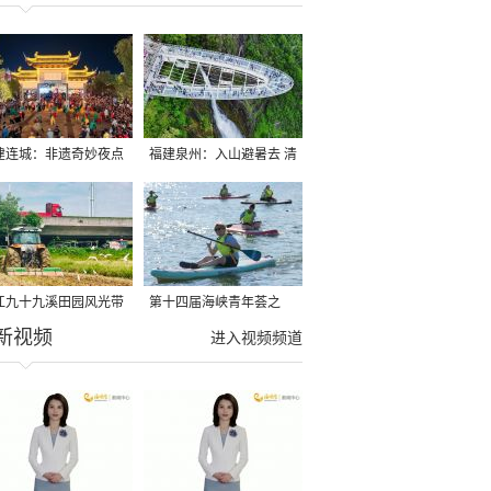
建连城：非遗奇妙夜点
福建泉州：入山避暑去 清
夏夜
凉好惬意
江九十九溪田园风光带
第十四届海峡青年荟之
新视频
亩早稻迎来成熟收割季
2026榕台青年大学生水上
进入视频频道
运动交流营