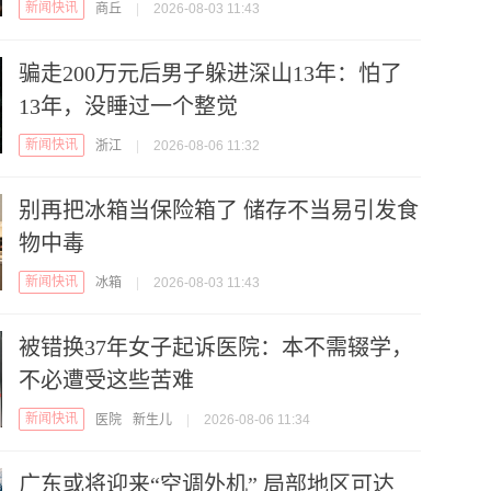
新闻快讯
商丘
|
2026-08-03 11:43
骗走200万元后男子躲进深山13年：怕了
13年，没睡过一个整觉
新闻快讯
浙江
|
2026-08-06 11:32
别再把冰箱当保险箱了 储存不当易引发食
物中毒
新闻快讯
冰箱
|
2026-08-03 11:43
被错换37年女子起诉医院：本不需辍学，
不必遭受这些苦难
新闻快讯
医院
新生儿
|
2026-08-06 11:34
广东或将迎来“空调外机” 局部地区可达