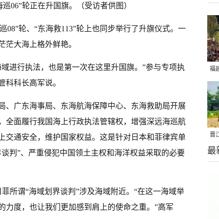
海巡06”轮正在升国旗。（受访者供图）
“海巡08”轮、“东海救113”轮上也同步举行了升旗仪式。一
茫茫大海上格外鲜艳。
海域进行执法，也是第一次在这里升国旗。”参与专项执
福
管科科长高军说。
亮
局、广东海事局、东海航海保障中心、东海救助局开展
，全面履行我国海上行政执法管辖权，增强深远海巡航
晋
上交通安全，维护国家权益。这是针对日本和菲律宾单
最
千
界谈判”、严重侵犯中国领土主权和海洋权益采取的必要
菲所谓“海域划界谈判”涉及海域附近。“在这一海域举
的力度，也让我们更加感到肩上的使命之重。”高军