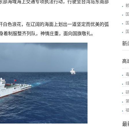
东部海域海上交通专项执法行动，行驶至台湾岛东南部
犁开白色浪花，在辽阔的海面上划出一道坚定而优美的弧
身着制服整齐列队，神情庄重，面向国旗敬礼。
新
高
最