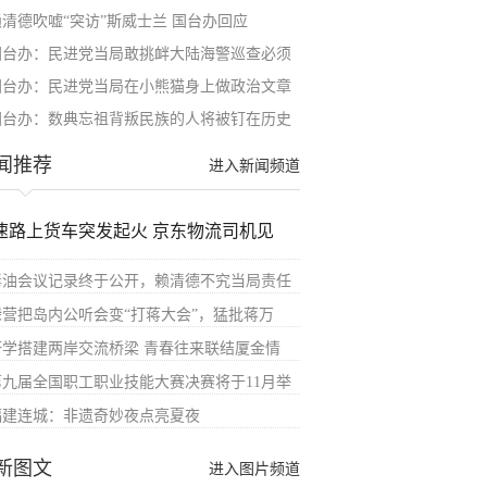
赖清德吹嘘“突访”斯威士兰 国台办回应
国台办：民进党当局敢挑衅大陆海警巡查必须
国台办：民进党当局在小熊猫身上做政治文章
国台办：数典忘祖背叛民族的人将被钉在历史
闻推荐
进入新闻频道
速路上货车突发起火 京东物流司机见
毒油会议记录终于公开，赖清德不究当局责任
绿营把岛内公听会变“打蒋大会”，猛批蒋万
研学搭建两岸交流桥梁 青春往来联结厦金情
第九届全国职工职业技能大赛决赛将于11月举
福建连城：非遗奇妙夜点亮夏夜
新图文
进入图片频道