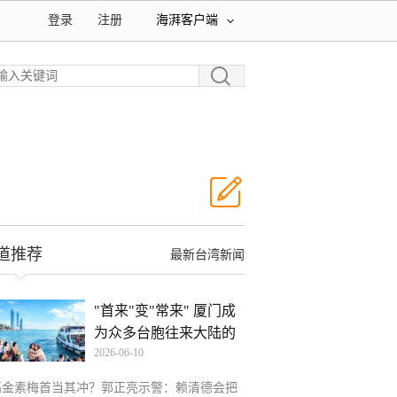
登录
注册
海湃客户端
道推荐
最新台湾新闻
"首来"变"常来" 厦门成
为众多台胞往来大陆的
2026-06-10
高金素梅首当其冲？郭正亮示警：赖清德会把