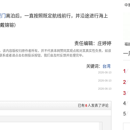
中
吨
厦门
离泊后，一直按照既定航线前行，并沿途进行海上
、戴锦镕）
责任编辑：庄婷婷
福建
。该内容版权归原作者所有，并不代表本网赞同其观点和对其真实性负责。如该
一
国
com联系或者请点击右侧投诉按钮，我们会及时反馈并处理完毕。
关键词：
台湾
2026-06-10
2026-06-10
2026-06-10
已有
0
人发表了评论