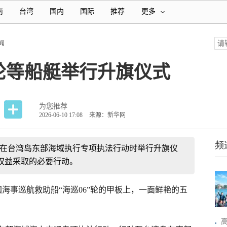
南
台湾
国内
国际
推荐
更多
闻
”轮等船艇举行升旗仪式
为您推荐
2026-06-10 17:08
来源：新华网
频
”轮等在台湾岛东部海域执行专项执法行动时举行升旗仪
权益采取的必要行动。
国海事巡航救助船“海巡06”轮的甲板上，一面鲜艳的五