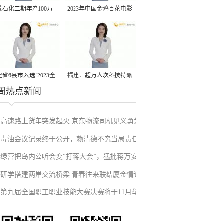
景石化二期年产100万
2023年中国金鸡百花电影
丙烷脱氢项目建成中交
节有福电影巡展31日启动
省6县市入选“2023全
福建：超万人次科技特派
周热点新闻
县域发展潜力百强县”
员一线开展服务
高速路上货车突发起火 京东物流司机见义勇为
毒油会议记录终于公开，赖清德不究当局责任
施救挽回损失
绿营把岛内公听会变“打蒋大会”，猛批蒋万安
反甩锅卢秀燕，蓝营点名责任官员要求撤职下
研学搭建两岸交流桥梁 青春往来联结厦金情谊
废除监察机构主张，遭蓝营搬出蔡英文、赖清
台
第九届全国职工职业技能大赛决赛将于11月举
德过往言论打脸
行