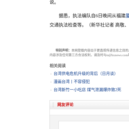
说。
据悉，执法编队自6日晚间从福建
交通执法检查等。（新华社记者 高敬
特别声明：
本网登载内容出于更直观传递信息之目的
内容涉及任何第三方合法权利，请及时与ts@hxnews.
相关阅读
台湾供电危机升级的背后（日月谈）
漫画台湾丨不容侵犯
台湾新竹一小吃店 煤气泄漏爆炸致2死
网友评论