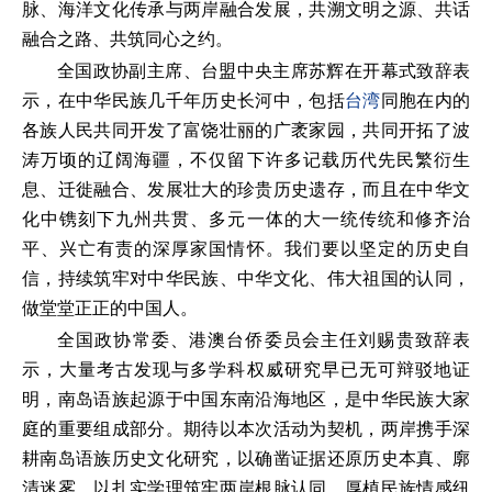
脉、海洋文化传承与两岸融合发展，共溯文明之源、共话
融合之路、共筑同心之约。
全国政协副主席、台盟中央主席苏辉在开幕式致辞表
示，在中华民族几千年历史长河中，包括
台湾
同胞在内的
各族人民共同开发了富饶壮丽的广袤家园，共同开拓了波
涛万顷的辽阔海疆，不仅留下许多记载历代先民繁衍生
息、迁徙融合、发展壮大的珍贵历史遗存，而且在中华文
化中镌刻下九州共贯、多元一体的大一统传统和修齐治
平、兴亡有责的深厚家国情怀。我们要以坚定的历史自
信，持续筑牢对中华民族、中华文化、伟大祖国的认同，
做堂堂正正的中国人。
全国政协常委、港澳台侨委员会主任刘赐贵致辞表
示，大量考古发现与多学科权威研究早已无可辩驳地证
明，南岛语族起源于中国东南沿海地区，是中华民族大家
庭的重要组成部分。期待以本次活动为契机，两岸携手深
耕南岛语族历史文化研究，以确凿证据还原历史本真、廓
清迷雾，以扎实学理筑牢两岸根脉认同，厚植民族情感纽