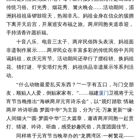
传统习俗。灯光秀、烟花秀、篝火晚会……活动期间，湄
洲妈祖祖庙锣鼓喧天，热闹非凡。妈祖金身在信众的簇拥
下离开天后宫，开展巡安布福之旅。两岸同胞夹道恭迎，
手持清香许愿祈福。
十音八乐、电音三太子、两岸民俗阵头表演、妈祖面
非遗制作展示……两岸民众在丰富多彩的传统民俗中共同
谒妈祖，欢庆元宵节。活动期间还举行了摆棕轿、换妈祖
花、猜灯谜、平安塔灯光秀、妈祖供品非遗展示等系列活
动。
“什么动物最爱乱买东西？”“一字有五口，与门交朋
友，顺贴人人爱，倒贴家家有。”……福建
厦门
卫视将于元
宵节当晚推出“海峡两岸元宵诗乐会”，以“观灯踏歌 情融
两岸 吟诗听曲 梦圆中华”为主旨，分为“元·万象更新”“缘·
人间烟火”“圆·梦圆中华”三大篇章，邀请两岸同胞一起赏
灯、猜谜、吟诗、听曲，感受妙趣民俗，共度团圆佳节。
同样将于元宵节当晚举办的“龙腾湾区·一树繁花——