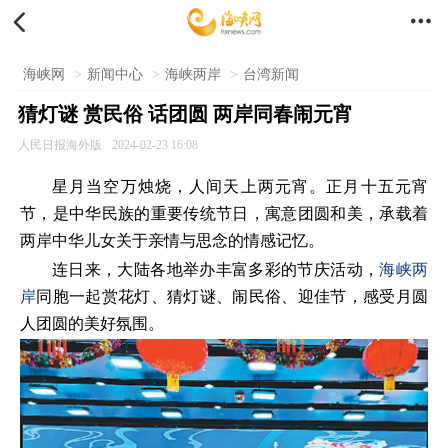


海峡网
>
新闻中心
>
海峡两岸
>
台湾新闻
猜灯谜 赏民俗 话团圆 两岸同春闹元宵
人民日报海外版
2024-02-23 16:08
星月当空万烛烧，人间天上两元宵。正月十五元宵
节，是中华民族的重要传统节日，寓意团圆和美，承载着
两岸中华儿女关于亲情与思念的情感记忆。
连日来，大陆各地举办丰富多彩的节庆活动，
海峡两
岸
同胞一起赏花灯、猜灯谜、闹民俗、迎佳节，感受月圆
人团圆的美好氛围。