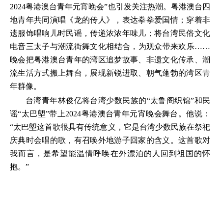
2024粤港澳台青年元宵晚会”也引发关注热潮。粤港澳台四
地青年共同演唱《龙的传人》，表达拳拳爱国情；穿着非
遗服饰唱响儿时民谣，传递浓浓年味儿；将台湾民俗文化
电音三太子与潮流街舞文化相结合，为观众带来欢乐……
晚会把粤港澳台青年的湾区追梦故事、非遗文化传承、潮
流生活方式搬上舞台，展现新锐进取、朝气蓬勃的湾区青
年群像。
台湾青年林俊亿将台湾少数民族的“太鲁阁织锦”和民
谣“太巴塱”带上2024粤港澳台青年元宵晚会舞台。他说：
“太巴塱这首歌很具有传统意义，它是台湾少数民族在祭祀
庆典时会唱的歌，有召唤外地游子回家的含义。这首歌对
我而言，是希望能温情呼唤在外漂泊的人回到祖国的怀
抱。”