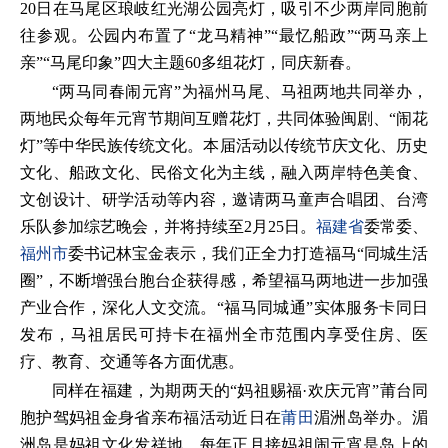
20日在马尾区琅岐红光湖公园亮灯，吸引不少两岸同胞前
往参观。公园内布置了“龙马精神”“最忆船政”“两马亲上
亲”“马尾印象”四大主题60多组花灯，同庆新春。
“两马同春闹元宵”为福州马尾、马祖两地共同举办，
两地民众每年元宵节期间互赠花灯，共同体验闽剧、“闹花
灯”等中华民族传统文化。本届活动以传统节庆文化、历史
文化、船政文化、民俗文化为主线，融入两岸特色美食、
文创设计、研学活动等内容，邀请两马童声合唱团、台湾
乐队参加综艺晚会，并将持续至2月25日。
福建省
委常委、
福州市
委书记林宝金表示，我们正全力打造福马“同城生活
圈”，不断增强台胞台企获得感，希望福马两地进一步加强
产业合作，深化人文交流。“福马同城通”实体服务卡同日
发布，马祖居民可持卡在福州全市范围内享受住房、医
疗、教育、交通等各方面优惠。
同样在福建，为期两天的“妈祖赐福·欢庆元宵”莆台同
胞护驾妈祖金身省亲布福活动近日在
莆田
湄洲岛举办。湄
洲岛是妈祖文化发祥地，每年正月接妈祖闹元宵是岛上的