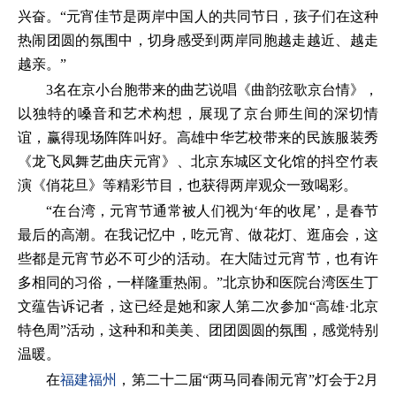
兴奋。“元宵佳节是两岸中国人的共同节日，孩子们在这种
热闹团圆的氛围中，切身感受到两岸同胞越走越近、越走
越亲。”
3名在京小台胞带来的曲艺说唱《曲韵弦歌京台情》，
以独特的嗓音和艺术构想，展现了京台师生间的深切情
谊，赢得现场阵阵叫好。高雄中华艺校带来的民族服装秀
《龙飞凤舞艺曲庆元宵》、北京东城区文化馆的抖空竹表
演《俏花旦》等精彩节目，也获得两岸观众一致喝彩。
“在台湾，元宵节通常被人们视为‘年的收尾’，是春节
最后的高潮。在我记忆中，吃元宵、做花灯、逛庙会，这
些都是元宵节必不可少的活动。在大陆过元宵节，也有许
多相同的习俗，一样隆重热闹。”北京协和医院台湾医生丁
文蕴告诉记者，这已经是她和家人第二次参加“高雄·北京
特色周”活动，这种和和美美、团团圆圆的氛围，感觉特别
温暖。
在
福建
福州
，第二十二届“两马同春闹元宵”灯会于2月