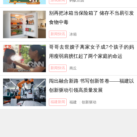
蚂蚁庄园
别再把冰箱当保险箱了 储存不当易引发
食物中毒
新闻快讯
冰箱
哥哥去世嫂子离家女子成7个孩子的妈
用瘦弱肩膀扛起了两个家庭的命运
新闻快讯
商丘
闯出融合新路 书写创新答卷——福建以
创新驱动引领高质量发展
福建新闻
福建
|
创新驱动