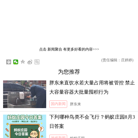
点击
新闻聚合
有更多好看的内容>>>
(责任编辑：庄婷婷)
为您推荐
胖东来直饮水若大量占用将被管控 禁止
大容量容器大批量囤积行为
国内新闻
胖东来
下列哪种鸟类不会飞行？蚂蚁庄园8月3
日答案
游戏新闻