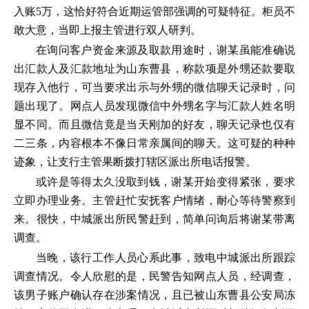
入账5万，这恰好符合近期运管部强调的可疑特征。柜员不
敢大意，当即上报主管进行双人研判。
在询问客户资金来源及取款用途时，谢某虽能准确说
出汇款人及汇款地址为山东曹县，称款项是外甥还款要取
现存入他行，可当要求出示与外甥的微信聊天记录时，问
题出现了。网点人员发现微信中外甥名字与汇款人姓名明
显不同。而且微信竟是当天刚加的好友，聊天记录也仅有
二三条，内容根本不像日常亲属间的聊天。这可疑的种种
迹象，让支行主管果断拨打辖区派出所电话报警。
或许是等得太久没取到钱，谢某开始变得紧张，要求
立即办理业务。主管赶忙安抚客户情绪，耐心等待警察到
来。很快，中城派出所民警赶到，简单问询后将谢某带离
调查。
当晚，该行工作人员心系此事，致电中城派出所跟踪
调查情况。令人欣慰的是，民警告知网点人员，经调查，
该男子账户确认存在涉案情况，且已被山东曹县公安局冻