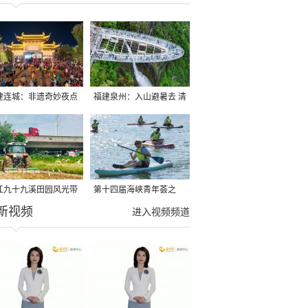
建连城：非遗奇妙夜点
福建泉州：入山避暑去 清
夏夜
凉好惬意
江九十九溪田园风光带
第十四届海峡青年荟之
新视频
亩早稻迎来成熟收割季
2026榕台青年大学生水上
进入视频频道
运动交流营