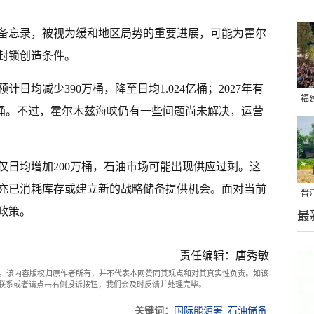
备忘录，被视为缓和地区局势的重要进展，可能为霍尔
封锁创造条件。
计日均减少390万桶，降至日均1.024亿桶；2027年有
福
3亿桶。不过，霍尔木兹海峡仍有一些问题尚未解决，运营
亮
仅日均增加200万桶，石油市场可能出现供应过剩。这
充已消耗库存或建立新的战略储备提供机会。面对当前
晋
政策。
最
千
责任编辑：唐秀敏
。该内容版权归原作者所有，并不代表本网赞同其观点和对其真实性负责。如该
com联系或者请点击右侧投诉按钮，我们会及时反馈并处理完毕。
关键词：
国际能源署
石油储备