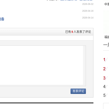
中
2026-06-02
2026-04-16
吨
2026-04-14
储备
已有
0
人发表了评论
福建
一
国