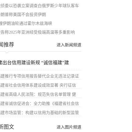
俄侦委以恐袭立案调查白俄罗斯少年球队客车
特朗普称美国不会投资伊朗
3艘伊朗油轮通过霍尔木兹海峡
报告称2025年亚洲经受极端高温等多重影响
闻推荐
进入新闻频道
建出台信用建设新规 “诚信福建”建
福建推行专项信用报告替代企业无违法记录证
福建省社会信用体系建设成效显著 央行征信
福建省高级人民法院：规范失信名单管理 健
福建省诚信促进会：全力助推《福建省社会信
福建市场监管：构建以信用为基础的新型监管
新图文
进入图片频道