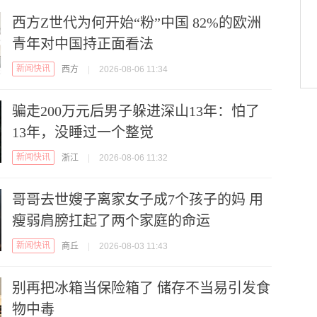
西方Z世代为何开始“粉”中国 82%的欧洲
青年对中国持正面看法
新闻快讯
西方
|
2026-08-06 11:34
骗走200万元后男子躲进深山13年：怕了
13年，没睡过一个整觉
新闻快讯
浙江
|
2026-08-06 11:32
哥哥去世嫂子离家女子成7个孩子的妈 用
瘦弱肩膀扛起了两个家庭的命运
新闻快讯
商丘
|
2026-08-03 11:43
别再把冰箱当保险箱了 储存不当易引发食
物中毒