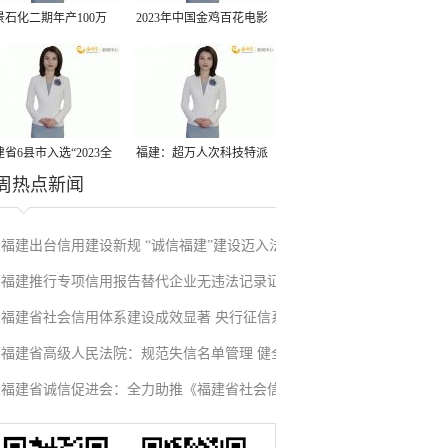
景石化二期年产100万
2023年中国金鸡百花电影
丙烷脱氢项目建成中交
节有福电影巡展31日启动
省6县市入选“2023全
福建：超万人次科技特派
周热点新闻
县域发展潜力百强县”
员一线开展服务
福建出台信用建设新规 “诚信福建”建设迈入法
福建推行专项信用报告替代企业无违法记录证
治化新阶段
福建省社会信用体系建设成效显著 央行征信系
明改革成效显著
福建省高级人民法院：规范失信名单管理 健全
统赋能实体经济
福建省诚信促进会：全力助推《福建省社会信
信用修复机制
用条例》落地见效