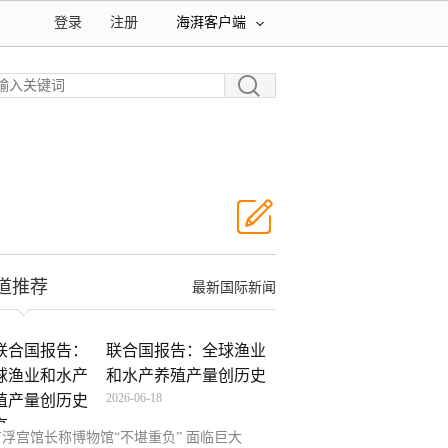
登录
注册
海湃客户端
道推荐
最新国际新闻
联合国报告：全球渔业
和水产养殖产量创历史
2026-06-18
新
卢浮宫馆长称博物馆“不堪重负” 面临巨大