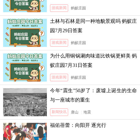
游戏新闻
蚂蚁庄园
土林与石林是同一种地貌景观吗 蚂蚁庄
园7月29日答案
游戏新闻
蚂蚁庄园
为什么用铜锅涮肉味道比铁锅更鲜美 蚂
蚁庄园7月31日答案
游戏新闻
蚂蚁庄园
今年“震生”50岁了：废墟上诞生的生命
与一座城市的重生
新闻快讯
唐山
|
地震
福佑蓓蕾：向阳开 逐光行