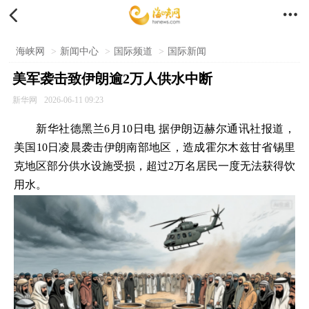


海峡网
>
新闻中心
>
国际频道
>
国际新闻
美军袭击致伊朗逾2万人供水中断
新华网
2026-06-11 09:23
新华社德黑兰6月10日电 据伊朗迈赫尔通讯社报道，
美国10日凌晨袭击伊朗南部地区，造成霍尔木兹甘省锡里
克地区部分供水设施受损，超过2万名居民一度无法获得饮
用水。