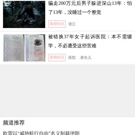
骗走200万元后男子躲进深山13年：怕
了13年，没睡过一个整觉
新闻快讯
浙江
被错换37年女子起诉医院：本不需辍
学，不必遭受这些苦难
新闻快讯
医院
|
新生儿
频道推荐
欧盟以“威胁航行自由”名义制裁伊朗