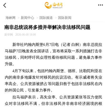


海峡网
>
新闻中心
>
国际频道
>
国际新闻
南非总统说将多措并举解决非法移民问题
新华网
2026-06-08 18:06
新华社约翰内斯堡6月7日电（记者 白舸）南非总统拉
马福萨7日晚发表全国讲话，宣布将采取一系列措施打击非
法移民，同时呼吁民众理性看待移民问题，避免暴力事件
升级。
4月下旬以来，包括约翰内斯堡、德班、比勒陀利亚在
内的南非多地爆发针对移民的抗议活动。有示威者将失业
率高企、公共资源被挤占等问题归咎于包括非法移民在内
的外国公民，引发暴力事件。
拉马福萨表示，高失业率、公共资源紧张等压力使民
众对非法移民不满，但非法移民并非南非经济困境的根