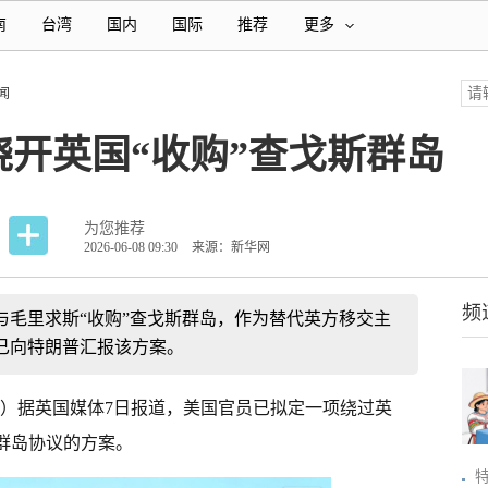
南
台湾
国内
国际
推荐
更多
闻
开英国“收购”查戈斯群岛
为您推荐
2026-06-08 09:30
来源：新华网
频
与毛里求斯“收购”查戈斯群岛，作为替代英方移交主
已向特朗普汇报该方案。
岑）据英国媒体7日报道，美国官员已拟定一项绕过英
群岛协议的方案。