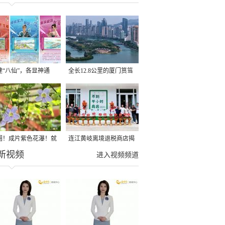
建“八仙”，各显神通
全长12.8公里的厦门筼筜
湖健身步道全线贯通
圈！成片紫色花瀑！就
连江黄岐离境退税商店揭
新视频
光明港公园
牌投用
进入视频频道