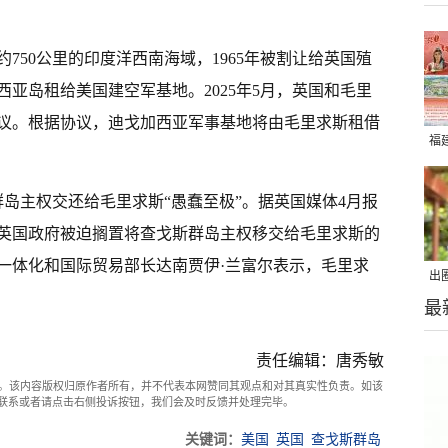
750公里的印度洋西南海域，1965年被割让给英国殖
亚岛租给美国建空军基地。2025年5月，英国和毛里
议。根据协议，迪戈加西亚军事基地将由毛里求斯租借
福
岛主权交还给毛里求斯“愚蠢至极”。据英国媒体4月报
英国政府被迫搁置将查戈斯群岛主权移交给毛里求斯的
一体化和国际贸易部长达南贾伊·兰富尔表示，毛里求
出
最
在
责任编辑：唐秀敏
。该内容版权归原作者所有，并不代表本网赞同其观点和对其真实性负责。如该
com联系或者请点击右侧投诉按钮，我们会及时反馈并处理完毕。
关键词：
美国
英国
查戈斯群岛