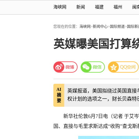
海峡网
新闻
福建
福州
闽
您现在的位置：
海峡网
>
新闻中心
>
国际频道
>
国际新
英媒曝美国打算绕
AI
英媒报道，美国拟绕过英国直接
摘
权计划的选项之一，财长贝森特
要
新华社伦敦6月7日电（记者 于艾
国、直接与毛里求斯达成“收购”查戈斯