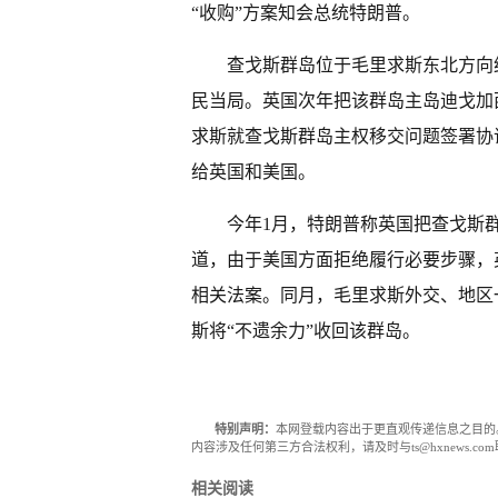
“收购”方案知会总统特朗普。
查戈斯群岛位于毛里求斯东北方向约
民当局。英国次年把该群岛主岛迪戈加西
求斯就查戈斯群岛主权移交问题签署协
给英国和美国。
今年1月，特朗普称英国把查戈斯群
道，由于美国方面拒绝履行必要步骤，
相关法案。同月，毛里求斯外交、地区
斯将“不遗余力”收回该群岛。
特别声明：
本网登载内容出于更直观传递信息之目的
内容涉及任何第三方合法权利，请及时与ts@hxnews.
相关阅读