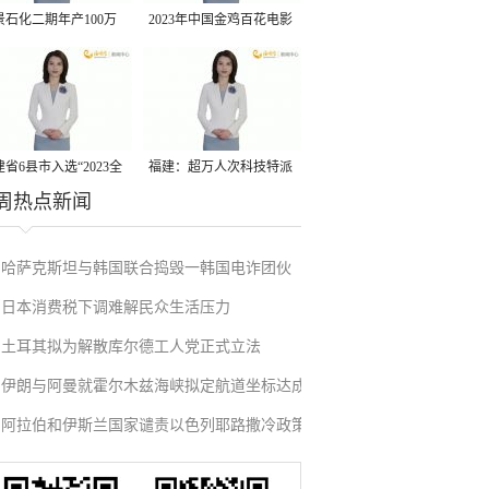
景石化二期年产100万
2023年中国金鸡百花电影
丙烷脱氢项目建成中交
节有福电影巡展31日启动
省6县市入选“2023全
福建：超万人次科技特派
周热点新闻
县域发展潜力百强县”
员一线开展服务
哈萨克斯坦与韩国联合捣毁一韩国电诈团伙
日本消费税下调难解民众生活压力
土耳其拟为解散库尔德工人党正式立法
伊朗与阿曼就霍尔木兹海峡拟定航道坐标达成
阿拉伯和伊斯兰国家谴责以色列耶路撒冷政策
一致