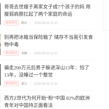
哥哥去世嫂子离家女子成7个孩子的妈 用
瘦弱肩膀扛起了两个家庭的命运
新闻快讯
商丘
|
2026-08-03 11:43
别再把冰箱当保险箱了 储存不当易引发食
物中毒
新闻快讯
冰箱
|
2026-08-03 11:43
骗走200万元后男子躲进深山13年：怕了
13年，没睡过一个整觉
新闻快讯
浙江
|
2026-08-06 11:32
西方Z世代为何开始“粉”中国 82%的欧洲
青年对中国持正面看法