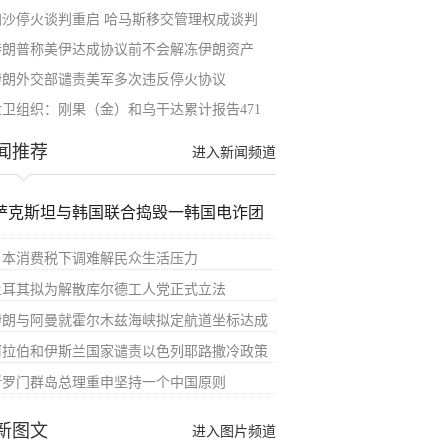
加沙停火谈判重启 哈马斯移交管理权成谈判
特朗普称美伊达成协议前不会解冻伊朗资产
伊朗外交部谴责美军多次违反停火协议
世卫组织：刚果（金）和乌干达累计报告471
闻推荐
进入新闻频道
萨克斯坦与韩国联合捣毁一韩国电诈团
日本消费税下调难解民众生活压力
土耳其拟为解散库尔德工人党正式立法
伊朗与阿曼就霍尔木兹海峡拟定航道坐标达成
阿拉伯和伊斯兰国家谴责以色列耶路撒冷政策
所罗门群岛总理重申坚持一个中国原则
新图文
进入图片频道