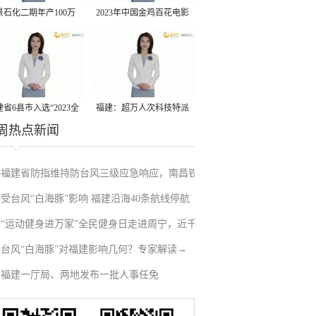
景石化二期年产100万
2023年中国金鸡百花电影
丙烷脱氢项目建成中交
节有福电影巡展31日启动
省6县市入选“2023全
福建：超万人次科技特派
周热点新闻
县域发展潜力百强县”
员一线开展服务
福建省防指维持防台风三级应急响应，南昌铁
受台风“白海豚”影响 福建沿海40条航线停航
路停运部分旅客列车→
“运动健身进万家”全民健身日走进周宁，近千
台风“白海豚”对福建影响几何？专家解读→
人徒步云端
福建一厅局、两地发布一批人事任免