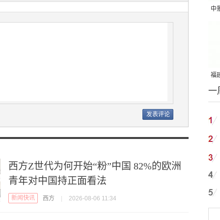
中
吨
福建
一
国
西方Z世代为何开始“粉”中国 82%的欧洲
青年对中国持正面看法
新闻快讯
西方
|
2026-08-06 11:34