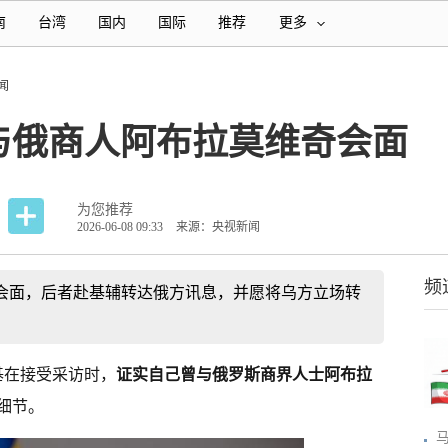
南
台湾
国内
国际
推荐
更多
闻
与俄商人阿布拉莫维奇会面
为您推荐
2026-06-08 09:33
来源：央视新闻
频
会面，后者赴基辅转达俄方讯息，并愿将乌方立场转
基在接受采访时，
证实自己曾与俄罗斯商界人士阿布拉
细节。