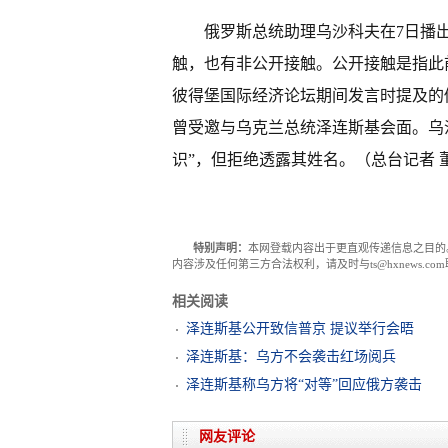
俄罗斯总统助理乌沙科夫在7日播
触，也有非公开接触。公开接触是指此
彼得堡国际经济论坛期间发言时提及的
曾受邀与乌克兰总统泽连斯基会面。乌
识”，但拒绝透露其姓名。（总台记者 
特别声明：
本网登载内容出于更直观传递信息之目的
内容涉及任何第三方合法权利，请及时与ts@hxnews.
相关阅读
泽连斯基公开致信普京 提议举行会晤
泽连斯基：乌方不会袭击红场阅兵
泽连斯基称乌方将“对等”回应俄方袭击
网友评论