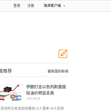
登录
注册
海湃客户端
道推荐
最新国际新闻
伊朗打击以色列刺激国
际油价明显走高
2026-06-08
马耳他附近偷渡船倾覆致10人遇难 48人获救