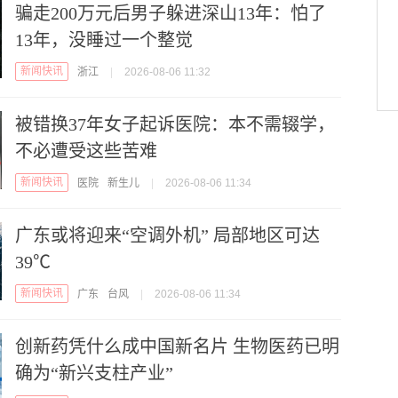
骗走200万元后男子躲进深山13年：怕了
13年，没睡过一个整觉
新闻快讯
浙江
|
2026-08-06 11:32
被错换37年女子起诉医院：本不需辍学，
不必遭受这些苦难
新闻快讯
医院
新生儿
|
2026-08-06 11:34
广东或将迎来“空调外机” 局部地区可达
39℃
新闻快讯
广东
台风
|
2026-08-06 11:34
创新药凭什么成中国新名片 生物医药已明
确为“新兴支柱产业”