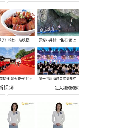
秋了！啃秋、贴秋膘、
罗源八井村：“抱石”而上
秋，福建人这样过才够
→
寻美福建 薪火映长征”主
第十四届海峡青年荟集中
新视频
活动在龙岩长汀启动
阶段活动在福州举行
进入视频频道