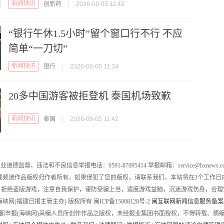
新闻快讯
创新药
|
2026-08-05 11:42
“银行午休1.5小时”留个窗口行不行 不应
简单“一刀切”
新闻快讯
银行
|
2026-08-06 11:34
20多中国游客被拒登机 泰国机场致歉
新闻快讯
泰国
|
2026-08-05 11:42
业道德监督、违法和不良信息举报电话：0591-87095414 举报邮箱：service@hxnews.c
戏频道作品版权归作者所有，如果侵犯了您的版权，请联系我们，本站将在3个工作日
，拒绝盗版游戏，注意自我保护，谨防受骗上当，适度游戏益脑，沉迷游戏伤身，合理
016 海峡网(福建日报主管主办) 版权所有 闽ICP备15008128号-2
闽互联网新闻信息服务备案编号
都市报(海峡网)采编人员所创作作品之版权，未经报业集团书面授权，不得转载、摘