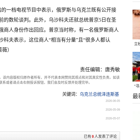
出的一档电视节目中表示，俄罗斯与乌克兰既有公开接
前的数轮谈判。此外，乌沙科夫还就总统普京5日在圣
俄商人身份作出回应。普京当时称，有一名俄罗斯商人
沙科夫表示，这位商人“相当有分量”且“很多人都认
立
董薇）
晒
味
责任编辑：唐秀敏
。该内容版权归原作者所有，并不代表本网赞同其观点和对其真实性负责。如该
com联系或者请点击右侧投诉按钮，我们会及时反馈并处理完毕。
“
关键词：
乌克兰总统泽连斯基
最
题
2026-06-05
2026-05-09
2026-05-07
已有
0
人发表了评论