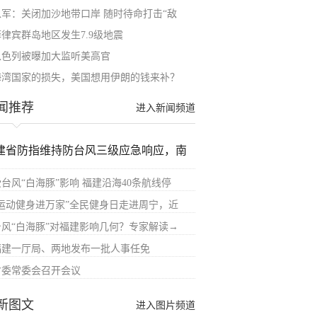
以军：关闭加沙地带口岸 随时待命打击“敌
菲律宾群岛地区发生7.9级地震
以色列被曝加大监听美高官
海湾国家的损失，美国想用伊朗的钱来补？
闻推荐
进入新闻频道
建省防指维持防台风三级应急响应，南
受台风“白海豚”影响 福建沿海40条航线停
“运动健身进万家”全民健身日走进周宁，近
台风“白海豚”对福建影响几何？专家解读→
福建一厅局、两地发布一批人事任免
省委常委会召开会议
新图文
进入图片频道