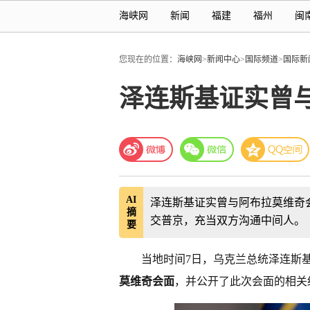
海峡网
新闻
福建
福州
闽
您现在的位置：
海峡网
>
新闻中心
>
国际频道
>
国际新
泽连斯基证实曾
AI
泽连斯基证实曾与阿布拉莫维奇
摘
交普京，充当双方沟通中间人。
要
当地时间7日，乌克兰总统泽连斯
莫维奇会面
，并公开了此次会面的相关