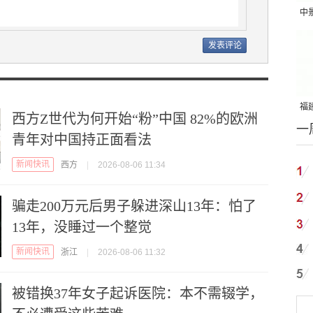
中
吨
福建
西方Z世代为何开始“粉”中国 82%的欧洲
一
国
青年对中国持正面看法
新闻快讯
西方
|
2026-08-06 11:34
骗走200万元后男子躲进深山13年：怕了
13年，没睡过一个整觉
新闻快讯
浙江
|
2026-08-06 11:32
被错换37年女子起诉医院：本不需辍学，