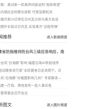
万斯：美对新一轮美伊间接谈判“抱有希望”
委内瑞拉总检察长辞职 代管监察机关
乌俄代表26日将在日内瓦分别与美方会谈
伊朗外长抵达日内瓦 反驳美方“远程导弹”
闻推荐
进入新闻频道
建省防指维持防台风三级应急响应，南
受台风“白海豚”影响 福建沿海40条航线停
“运动健身进万家”全民健身日走进周宁，近
台风“白海豚”对福建影响几何？专家解读→
福建一厅局、两地发布一批人事任免
省委常委会召开会议
新图文
进入图片频道