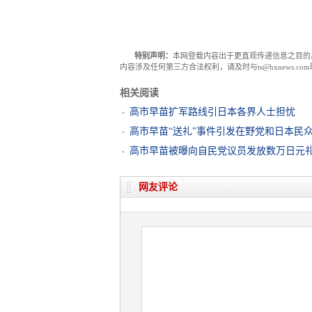
特别声明：
本网登载内容出于更直观传递信息之目的
内容涉及任何第三方合法权利，请及时与ts@hxnews.
相关阅读
高市早苗扩军路线引日本各界人士担忧
高市早苗“送礼”事件引发在野党和日本民
高市早苗被曝向自民党议员发放数万日元
网友评论