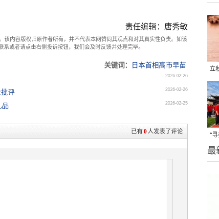
责任编辑：唐秀敏
。该内容版权归原作者所有，并不代表本网赞同其观点和对其真实性负责。如该
com联系或者请点击右侧投诉按钮，我们会及时反馈并处理完毕。
关键词：
日本首相高市早苗
立
2026-02-26
晒
2026-02-26
众批评
味
2026-02-25
礼品
已有
0
人发表了评论
“
最
题