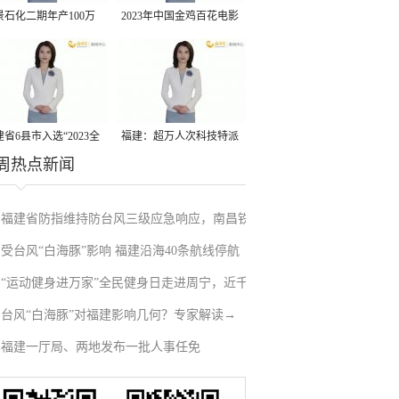
景石化二期年产100万
2023年中国金鸡百花电影
丙烷脱氢项目建成中交
节有福电影巡展31日启动
省6县市入选“2023全
福建：超万人次科技特派
周热点新闻
县域发展潜力百强县”
员一线开展服务
福建省防指维持防台风三级应急响应，南昌铁
受台风“白海豚”影响 福建沿海40条航线停航
路停运部分旅客列车→
“运动健身进万家”全民健身日走进周宁，近千
台风“白海豚”对福建影响几何？专家解读→
人徒步云端
福建一厅局、两地发布一批人事任免