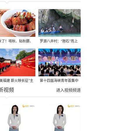
秋了！啃秋、贴秋膘、
罗源八井村：“抱石”而上
秋，福建人这样过才够
→
寻美福建 薪火映长征”主
第十四届海峡青年荟集中
新视频
活动在龙岩长汀启动
阶段活动在福州举行
进入视频频道