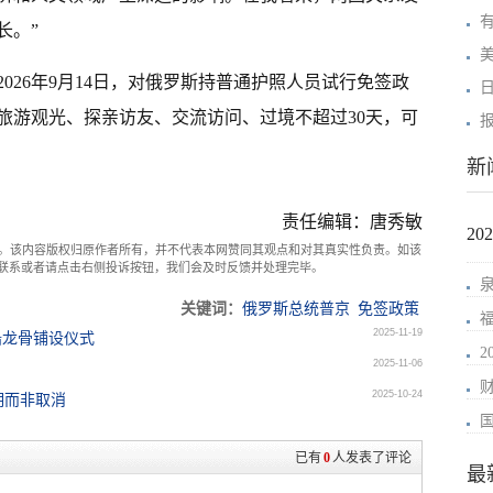
长。”
美
至2026年9月14日，对俄罗斯持普通护照人员试行免签政
旅游观光、探亲访友、交流访问、过境不超过30天，可
新
责任编辑：唐秀敏
2
。该内容版权归原作者所有，并不代表本网赞同其观点和对其真实性负责。如该
com联系或者请点击右侧投诉按钮，我们会及时反馈并处理完毕。
关键词：
俄罗斯总统普京
免签政策
2025-11-19
船龙骨铺设仪式
2025-11-06
2025-10-24
期而非取消
已有
0
人发表了评论
最