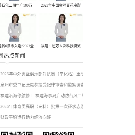
景石化二期年产100万
2023年中国金鸡百花电影
丙烷脱氢项目建成中交
节有福电影巡展31日启动
省6县市入选“2023全
福建：超万人次科技特派
周热点新闻
县域发展潜力百强县”
员一线开展服务
2026年中外男篮俱乐部对抗赛（宁化站）重磅
泉州市委书记张毅恭接受纪律审查和监察调查
来袭！抢票通道即将开启→
福建沿海停航停工 福建海事局启动防台风二级
2026年体育类高职（专科）批第一次征求志愿
应急响应
财政平稳运行助力经济向好
填报