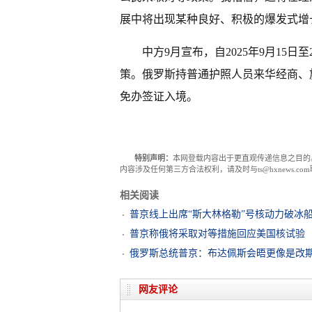
展中将出现某种良好、积极的爆发式增
中方9月宣布，自2025年9月15日
策。俄罗斯持普通护照人员来华经商、
免办签证入境。
特别声明：
本网登载内容出于更直观传递信息之目的
内容涉及任何第三方合法权利，请及时与ts@hxnews.
相关阅读
普京线上出席“斯大林格勒”号核动力破冰
普京称俄将采取对等措施回应美国核试验
俄罗斯总统普京：布达佩斯会晤更像是改
网友评论