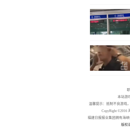
职
本站游
温馨提示：抵制不良游戏
CopyRight ©2
福建日报报业集团拥有海峡
版权