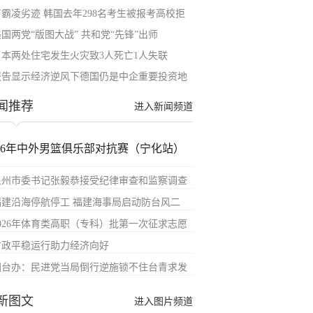
有霸凌劣迹 韩国去年298名考生被报考高校拒
国两党“版图大战” 共和党“先锋”出师
日本两处住宅发生火灾致3人死亡1人失联
报告显示经济逆风下德国仍是中企重要投资地
闻推荐
进入新闻频道
026年中外男篮俱乐部对抗赛（宁化站）
泉州市委书记张毅恭接受纪律审查和监察调查
福建沿海停航停工 福建海事局启动防台风二
2026年体育类高职（专科）批第一次征求志愿
财政平稳运行助力经济向好
国台办：民进党当局倒行逆施锁不住台青求发
新图文
进入图片频道