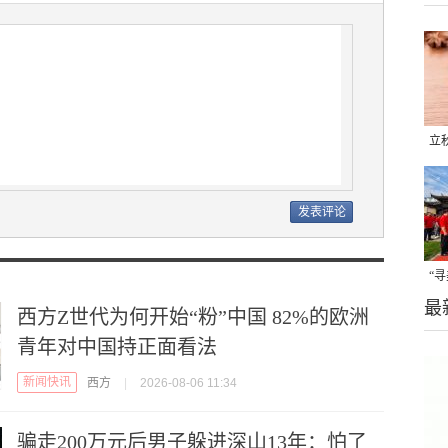
立
晒
味
“
最
题
西方Z世代为何开始“粉”中国 82%的欧洲
青年对中国持正面看法
新闻快讯
西方
|
2026-08-06 11:34
骗走200万元后男子躲进深山13年：怕了