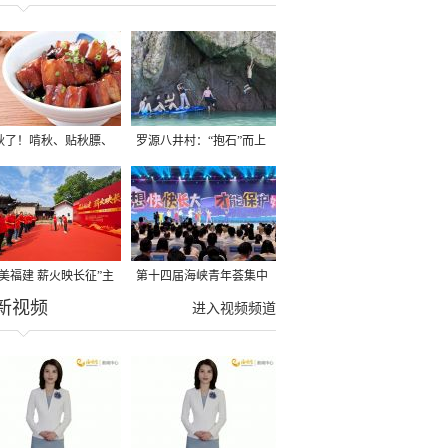
秋了！啃秋、贴秋膘、
罗源八井村：“抱石”而上
秋，福建人这样过才够
→
寻美福建 薪火映长征”主
第十四届海峡青年荟集中
新视频
活动在龙岩长汀启动
阶段活动在福州举行
进入视频频道