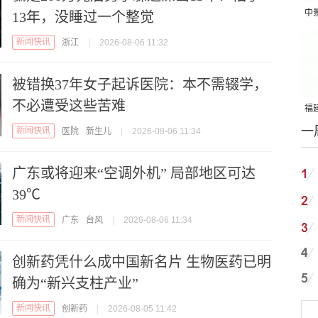
中
13年，没睡过一个整觉
吨
新闻快讯
浙江
|
2026-08-06 11:32
被错换37年女子起诉医院：本不需辍学，
不必遭受这些苦难
福建
一
国
新闻快讯
医院
新生儿
|
2026-08-06 11:34
广东或将迎来“空调外机” 局部地区可达
39℃
新闻快讯
广东
台风
|
2026-08-06 11:34
创新药凭什么成中国新名片 生物医药已明
确为“新兴支柱产业”
新闻快讯
创新药
|
2026-08-05 11:42