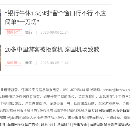
“银行午休1.5小时”留个窗口行不行 不应
简单“一刀切”
新闻快讯
银行
|
2026-08-06 11:34
20多中国游客被拒登机 泰国机场致歉
新闻快讯
泰国
|
2026-08-05 11:42
业道德监督、违法和不良信息举报电话：0591-87095414 举报邮箱：service@hxnews.c
戏频道作品版权归作者所有，如果侵犯了您的版权，请联系我们，本站将在3个工作日
，拒绝盗版游戏，注意自我保护，谨防受骗上当，适度游戏益脑，沉迷游戏伤身，合理
016 海峡网(福建日报主管主办) 版权所有 闽ICP备15008128号-2
闽互联网新闻信息服务备案编号
都市报(海峡网)采编人员所创作作品之版权，未经报业集团书面授权，不得转载、摘
说明
|
海峡网全媒体广告价
|
联系我们
|
法律顾问
|
举报投诉
|
海峡网跟帖评论自律管理