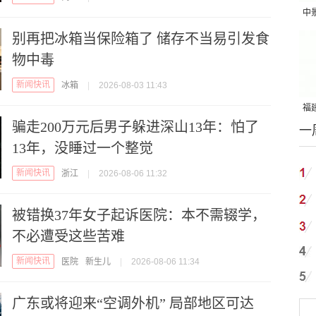
中
吨
别再把冰箱当保险箱了 储存不当易引发食
物中毒
新闻快讯
冰箱
|
2026-08-03 11:43
福建
骗走200万元后男子躲进深山13年：怕了
一
国
13年，没睡过一个整觉
新闻快讯
浙江
|
2026-08-06 11:32
被错换37年女子起诉医院：本不需辍学，
不必遭受这些苦难
新闻快讯
医院
新生儿
|
2026-08-06 11:34
广东或将迎来“空调外机” 局部地区可达