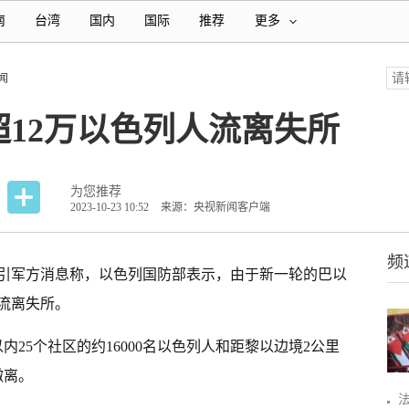
南
台湾
国内
国际
推荐
更多
闻
12万以色列人流离失所
为您推荐
2023-10-23 10:52
来源：央视新闻客户端
频
援引军方消息称，以色列国防部表示，由于新一轮的巴以
流离失所。
25个社区的约16000名以色列人和距黎以边境2公里
撤离。