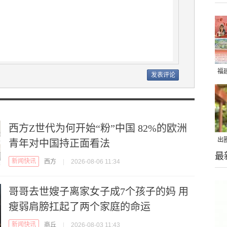
福
西方Z世代为何开始“粉”中国 82%的欧洲
出
青年对中国持正面看法
最
在
新闻快讯
西方
|
2026-08-06 11:34
哥哥去世嫂子离家女子成7个孩子的妈 用
瘦弱肩膀扛起了两个家庭的命运
新闻快讯
商丘
|
2026-08-03 11:43