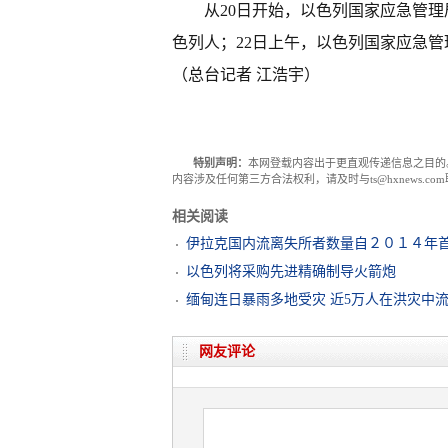
从20日开始，以色列国家应急管理局
色列人；22日上午，以色列国家应急管理
（总台记者 江浩宇）
特别声明：
本网登载内容出于更直观传递信息之目的
内容涉及任何第三方合法权利，请及时与ts@hxnews.
相关阅读
伊拉克国内流离失所者数量自２０１４年
以色列将采购先进精确制导火箭炮
缅甸连日暴雨多地受灾 近5万人在洪灾中
网友评论