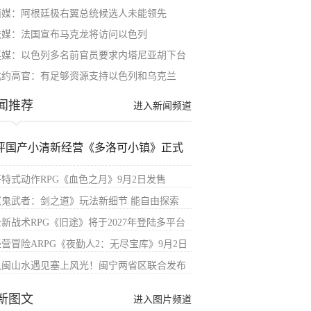
西媒：阿根廷极右翼总统候选人未能领先
法媒：法国宣布马克龙将访问以色列
英媒：以色列多名前官员要求内塔尼亚胡下台
北约高官：有足够资源支持以色列和乌克兰
闻推荐
进入新闻频道
评国产小清新经营《多洛可小镇》正式
哥特式动作RPG《血色之月》9月2日发售
《鬼武者：剑之道》玩法新细节 能自由探索
全新战术RPG《旧途》将于2027年登陆多平台
经营冒险ARPG《夜勤人2：无尽宝库》9月2日
八闽山水遇见塞上风光！闽宁两省区联合发布
新图文
进入图片频道