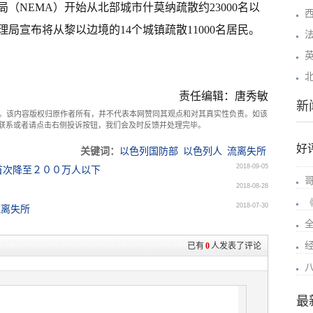
（NEMA）开始从北部城市什莫纳疏散约23000名以
局宣布将从黎以边境的14个城镇疏散11000名居民。
责任编辑：唐秀敏
新
。该内容版权归原作者所有，并不代表本网赞同其观点和对其真实性负责。如该
com联系或者请点击右侧投诉按钮，我们会及时反馈并处理完毕。
好
关键词：
以色列国防部
以色列人
流离失所
2018-09-05
首次降至２００万人以下
2018-08-28
2018-07-30
流离失所
已有
0
人发表了评论
最