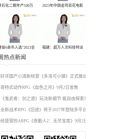
景石化二期年产100万
2023年中国金鸡百花电影
丙烷脱氢项目建成中交
节有福电影巡展31日启动
省6县市入选“2023全
福建：超万人次科技特派
周热点新闻
县域发展潜力百强县”
员一线开展服务
好评国产小清新经营《多洛可小镇》正式推出
哥特式动作RPG《血色之月》9月2日发售
《鬼武者：剑之道》玩法新细节 能自由探索京
全新战术RPG《旧途》将于2027年登陆多平台
都的半开放区域
经营冒险ARPG《夜勤人2：无尽宝库》9月2日
发售