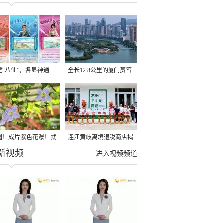
建“八仙”，各显神通
全长12.8公里的厦门筼筜
湖健身步道全线贯通
圈！成片紫色花瀑！就
连江黄岐离境退税商店揭
新视频
光明港公园
牌投用
进入视频频道