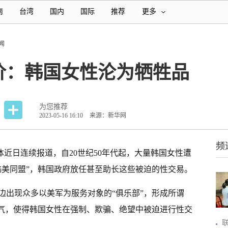
南
台湾
国内
国际
推荐
更多
闻
价：韩国女性沦为牺牲品
为您推荐
2023-05-16 16:10
来源：新华网
频
媒体近日连续报道，自20世纪50年代起，大量韩国女性遭
韩美同盟”，韩国政府放任甚至助长这些被迫的性交易。
周边出现众多以美军为服务对象的“俱乐部”，形成所谓
一气，使得韩国女性在强制、欺骗、绝望中被迫进行性交