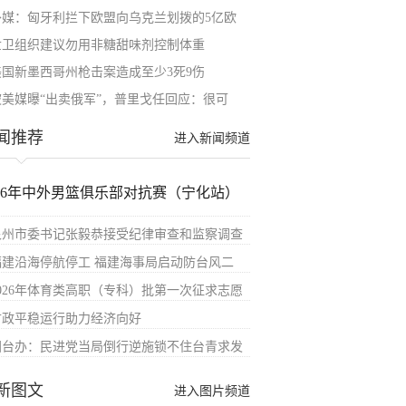
外媒：匈牙利拦下欧盟向乌克兰划拨的5亿欧
世卫组织建议勿用非糖甜味剂控制体重
美国新墨西哥州枪击案造成至少3死9伤
被美媒曝“出卖俄军”，普里戈任回应：很可
闻推荐
进入新闻频道
026年中外男篮俱乐部对抗赛（宁化站）
泉州市委书记张毅恭接受纪律审查和监察调查
福建沿海停航停工 福建海事局启动防台风二
2026年体育类高职（专科）批第一次征求志愿
财政平稳运行助力经济向好
国台办：民进党当局倒行逆施锁不住台青求发
新图文
进入图片频道