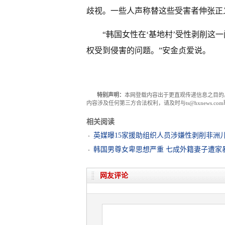
歧视。一些人声称替这些受害者伸张正义
“韩国女性在‘基地村’受性剥削这
权受到侵害的问题。”安金贞爱说。
特别声明：
本网登载内容出于更直观传递信息之目的
内容涉及任何第三方合法权利，请及时与ts@hxnews.
相关阅读
英媒曝15家援助组织人员涉嫌性剥削非洲
韩国男尊女卑思想严重 七成外籍妻子遭家
网友评论