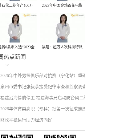
景石化二期年产100万
2023年中国金鸡百花电影
丙烷脱氢项目建成中交
节有福电影巡展31日启动
省6县市入选“2023全
福建：超万人次科技特派
周热点新闻
县域发展潜力百强县”
员一线开展服务
2026年中外男篮俱乐部对抗赛（宁化站）重磅
泉州市委书记张毅恭接受纪律审查和监察调查
来袭！抢票通道即将开启→
福建沿海停航停工 福建海事局启动防台风二级
2026年体育类高职（专科）批第一次征求志愿
应急响应
财政平稳运行助力经济向好
填报