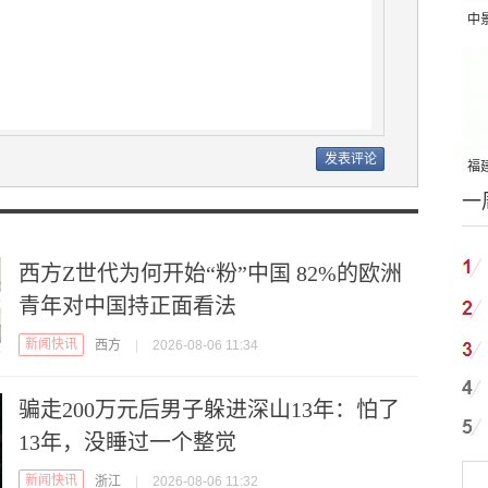
中
吨
福建
一
国
西方Z世代为何开始“粉”中国 82%的欧洲
青年对中国持正面看法
新闻快讯
西方
|
2026-08-06 11:34
骗走200万元后男子躲进深山13年：怕了
13年，没睡过一个整觉
新闻快讯
浙江
|
2026-08-06 11:32