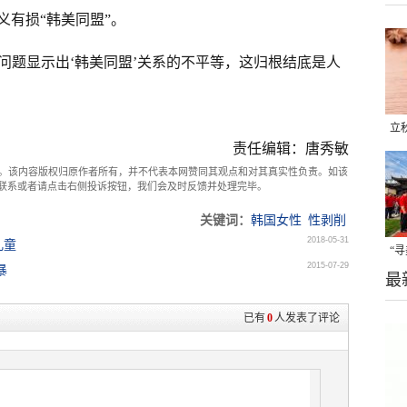
有损“韩美同盟”。
一问题显示出‘韩美同盟’关系的不平等，这归根结底是人
立
责任编辑：唐秀敏
晒
。该内容版权归原作者所有，并不代表本网赞同其观点和对其真实性负责。如该
味
com联系或者请点击右侧投诉按钮，我们会及时反馈并处理完毕。
关键词：
韩国女性
性剥削
2018-05-31
儿童
“
2015-07-29
暴
最
题
已有
0
人发表了评论