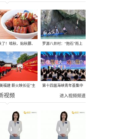
秋了！啃秋、贴秋膘、
罗源八井村：“抱石”而上
秋，福建人这样过才够
→
寻美福建 薪火映长征”主
第十四届海峡青年荟集中
新视频
活动在龙岩长汀启动
阶段活动在福州举行
进入视频频道