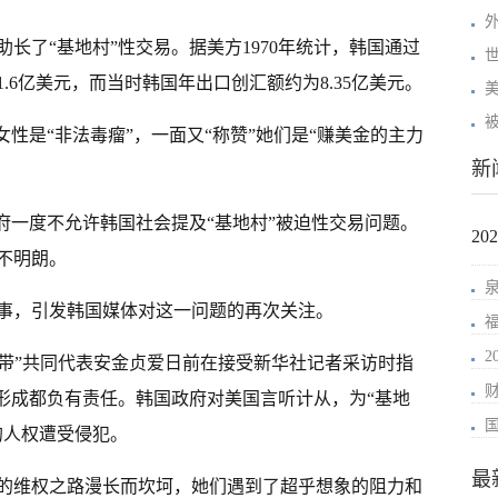
长了“基地村”性交易。据美方1970年统计，韩国通过
.6亿美元，而当时韩国年出口创汇额约为8.35亿美元。
女性是“非法毒瘤”，一面又“称赞”她们是“赚美金的主力
新
府一度不允许韩国社会提及“基地村”被迫性交易问题。
2
不明朗。
事，引发韩国媒体对这一问题的再次关注。
连带”共同代表安金贞爱日前在接受新华社记者采访时指
的形成都负有责任。韩国政府对美国言听计从，为“基地
的人权遭受侵犯。
最
的维权之路漫长而坎坷，她们遇到了超乎想象的阻力和