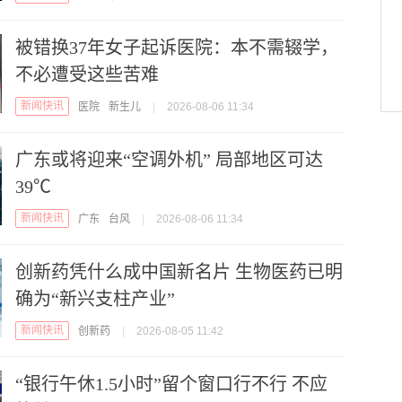
被错换37年女子起诉医院：本不需辍学，
不必遭受这些苦难
新闻快讯
医院
新生儿
|
2026-08-06 11:34
广东或将迎来“空调外机” 局部地区可达
39℃
新闻快讯
广东
台风
|
2026-08-06 11:34
创新药凭什么成中国新名片 生物医药已明
确为“新兴支柱产业”
新闻快讯
创新药
|
2026-08-05 11:42
“银行午休1.5小时”留个窗口行不行 不应