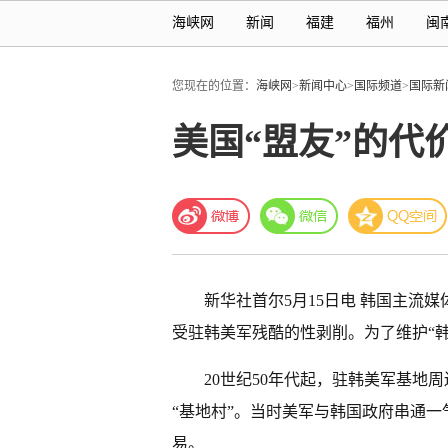
海峡网
新闻
福建
福州
闽
您现在的位置：
海峡网
>
新闻中心
>
国际频道
>
国际新
美国“盟友”的代
新华社首尔5月15日电 韩国主流
受驻韩美军残酷的性剥削。为了维护“
20世纪50年代起，驻韩美军基地
“基地村”。当时美军与韩国政府串通
易。