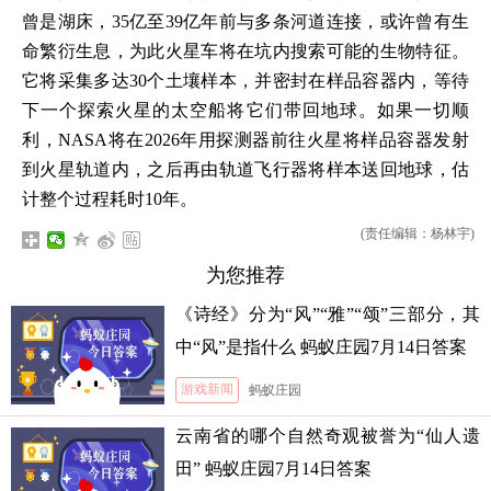
曾是湖床，35亿至39亿年前与多条河道连接，或许曾有生
命繁衍生息，为此火星车将在坑内搜索可能的生物特征。
它将采集多达30个土壤样本，并密封在样品容器内，等待
下一个探索火星的太空船将它们带回地球。如果一切顺
利，NASA将在2026年用探测器前往火星将样品容器发射
到火星轨道内，之后再由轨道飞行器将样本送回地球，估
计整个过程耗时10年。
(责任编辑：杨林宇)
为您推荐
《诗经》分为“风”“雅”“颂”三部分，其
中“风”是指什么 蚂蚁庄园7月14日答案
游戏新闻
蚂蚁庄园
云南省的哪个自然奇观被誉为“仙人遗
田” 蚂蚁庄园7月14日答案