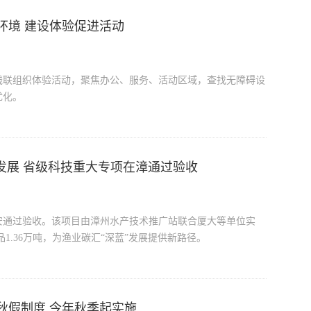
环境 建设体验促进活动
残联组织体验活动，聚焦办公、服务、活动区域，查找无障碍设
优化。
发展 省级科技重大专项在漳通过验收
安通过验收。该项目由漳州水产技术推广站联合厦大等单位实
1.36万吨，为渔业碳汇“深蓝”发展提供新路径。
秋假制度 今年秋季起实施