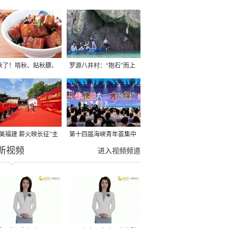
秋了！啃秋、贴秋膘、
罗源八井村：“抱石”而上
秋，福建人这样过才够
→
寻美福建 薪火映长征”主
第十四届海峡青年荟集中
新视频
活动在龙岩长汀启动
阶段活动在福州举行
进入视频频道