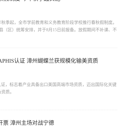
6年秋季起，全市学前教育和义务教育阶段学校推行春秋假制度。
各县（区）统筹安排，并于8月15日前报备。放假期间不补课、不
PHIS认证 漳州蝴蝶兰获规模化输美资质
室认证，标志着产业具备出口美国高端市场资质，迈出国际化关键
备资质。
赛开票 漳州主场对战宁德