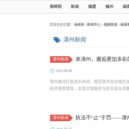
海峡网
新闻
福建
福州
闽
您现在的位置：
海峡网
>
新闻中心
>
福建频道
>
闽南
漳州新闻
来漳州，邂逅更加多彩
漳州新闻
2026-08-08
漳州通过打造滨水休闲、规范夜市及古城文
经济提质增效，实现文旅融合与民生就业双
执法不“止”于罚​——
漳州新闻
行与安全难题