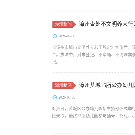
漳州查处不文明养犬行
漳州新闻
2026-08-06
《漳州市城市文明养犬若干规定》实施后，漳州
个。执法中，对未登记、不牵绳、不清理粪便
记。
漳州芗城15所公办幼儿
漳州新闻
2026-08-06
8月5日，芗城区公办幼儿园招生抽号仪式举
接录取。最终15所幼儿园参与抽号，托班、小班