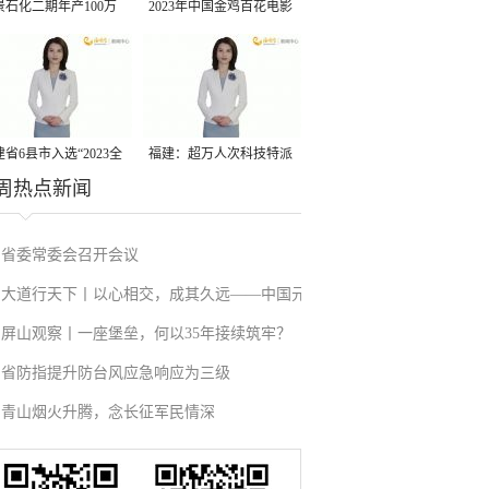
景石化二期年产100万
2023年中国金鸡百花电影
丙烷脱氢项目建成中交
节有福电影巡展31日启动
省6县市入选“2023全
福建：超万人次科技特派
周热点新闻
县域发展潜力百强县”
员一线开展服务
省委常委会召开会议
大道行天下丨以心相交，成其久远——中国元
屏山观察丨一座堡垒，何以35年接续筑牢？
首外交的世界情怀与大国气派
省防指提升防台风应急响应为三级
青山烟火升腾，念长征军民情深