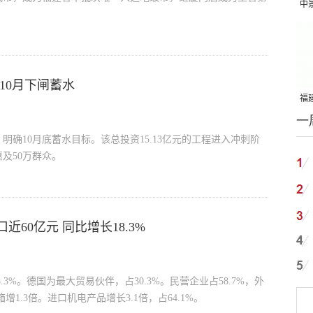
中
吨
10月下闸蓄水
福建
一
国
明确10月底蓄水目标。该总投资15.13亿元的工程进入冲刺阶
及50万群众。
60亿元 同比增长18.3%
.3%。德国为最大贸易伙伴，占30.3%。民营企业占58.7%，外
箱增1.3倍。进口机电产品增长3.1倍，占64.1%。