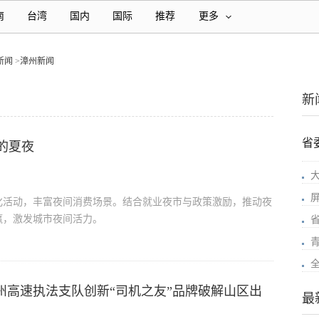
南
台湾
国内
国际
推荐
更多
新闻
>
漳州新闻
新
省
的夏夜
化活动，丰富夜间消费场景。结合就业夜市与政策激励，推动夜
赢，激发城市夜间活力。
漳州高速执法支队创新“司机之友”品牌破解山区出
最