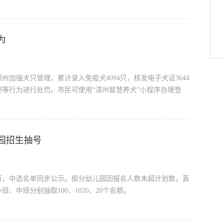
为
加强犬只管理，累计录入免疫犬4094只，核发电子犬证3644
等行为进行处罚。市民可使用“漳州智慧养犬”小程序办理登
园招生抽号
行，中选名单同步公示。部分幼儿园因报名人数未超计划数，直
、中班分别抽取100、1020、20个名额。