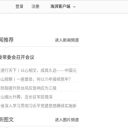
登录
注册
海湃客户端
闻推荐
进入新闻频道
委常委会召开会议
大道行天下丨以心相交，成其久远——中国元
屏山观察丨一座堡垒，何以35年接续筑牢？
省防指提升防台风应急响应为三级
青山烟火升腾，念长征军民情深
全省深入学习贯彻习近平党建思想赓续实施新
新图文
进入图片频道