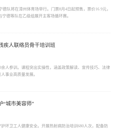
宁德队将在漳州体育场举行。门票8月4日起预售，票价16.9元，
现与宁德等队在乙级组展开主客场循环赛。
残疾人联络员骨干培训班
，60余人参训。课程突出实操性，涵盖政策解读、宣传技巧、法律
疾人事业高质量发展。
“城市美容师”
护环卫工人健康安全。开展热射病防治培训680人次，配备防