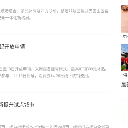
过疏堵结合、多元补网及四方联动，整治非法营运并完善山区客
安全一体化新格局。
立
晒
日起开放申领
味
月6日至10日开放申领，采用报名摇号模式，最高可领300元补贴。
“
，11‑13日摇号，消费券14‑26日线下核销使用。
最
题
新提升试点城市
城市，成为福建省本批次唯一入选地级市，继厦门后成为全省第