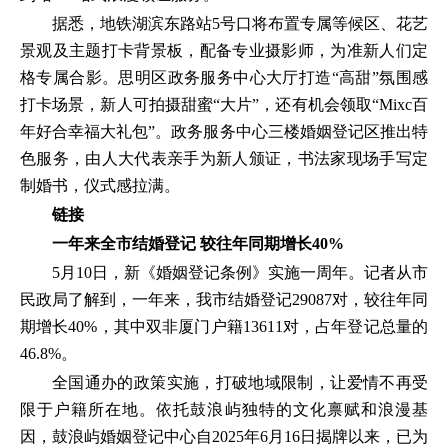
据悉，地铁湖滨东路站5号口将布置专属等候区、花艺
景观及主题打卡背景板，配备专业摄影师，为准新人们定
格专属合影。思明区政务服务中心大厅打造“高甜”氛围感
打卡场景，新人可拍摄甜蜜“大片”，还有机会领取“Mixc百
年好合幸福大礼包”。政务服务中心三楼婚姻登记区推出特
色服务，由人大代表亲手为新人颁证，书法家现场手写定
制婚书，仪式感拉满。
链接
一年来全市结婚登记
较往年同期增长40%
5月10日，新《婚姻登记条例》实施一周年。记者从市
民政局了解到，一年来，我市结婚登记29087对，较往年同
期增长40%，其中双非厦门户籍13611对，占年登记总量的
46.8%。
全国通办的政策实施，打破地域限制，让爱情不再受
限于户籍所在地。依托鼓浪屿独特的文化禀赋和浪漫基
因，鼓浪屿婚姻登记中心自2025年6月16日揭牌以来，已为