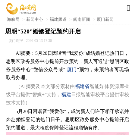

海峡网
>
新闻中心
>
福建频道
>
闽南新闻
>
厦门新闻
思明“520”婚姻登记预约开启
厦门晚报
2026-05-13 17:30
AI摘要：5月20日因谐音“我爱你”成结婚登记热门日，
思明区政务服务中心提前开放预约，新人可通过“思明区政
务服务中心”微信公众号或“i
厦门
”预约，未预约者可现场
取号办理。
（AI摘要及本文部分素材由
福建省
智能媒体资源库省
级平台提供“智媒+”支持，
福建
日报智能审校平台提供审校
技术支持）
5月20日因谐音“我爱你”，成为新人们许下相守承诺并
奔赴婚姻登记的热门日子。思明区政务服务中心提前开启
预约通道，最大程度保障登记流程顺畅有序。