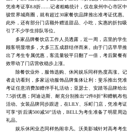
凭准考证享8.8折……记者粗略统计，仅在泉州中心市区中
骏世界城商圈，就有超过30家餐饮品牌推出准考证优惠。
此外，还有部分门店额外赠送甜品、小吃，实惠的折扣吸
引了不少学生排队等位。
多家品牌餐饮店工作人员透露，近一周，店里的学生
顾客明显增多，大多三五成群结伴而来。由于门店早早推
出了考生专属优惠，客流量较平日翻了一倍，考后聚餐有
效带动了门店营收稳步上涨。
除餐饮业外，服饰选购、休闲娱乐同样热度高涨。记
者走访看到，多家运动服饰品牌集体让利：斐乐推出凭准
考证任意消费加赠伴手礼活动；亚瑟士、安踏等品牌给出
7.5折优惠；阿迪达斯、耐克分别推出“2件8折”和赠帆布包
活动。女装品牌同步跟进，在LILY、乐町门店，凭准考证
可享“折后满500减50”活动，BELL为考生准备了明星周边
礼品。
娱乐休闲业态同样热闹非凡。沃美影城针对高考考生