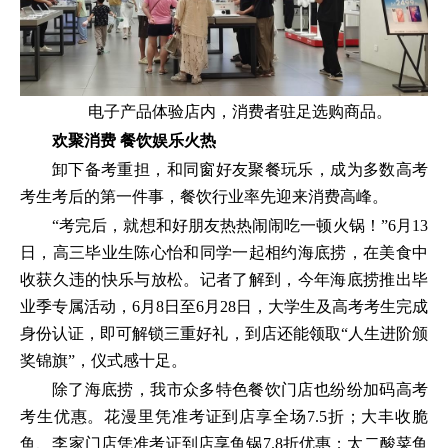
电子产品体验店内，消费者驻足选购商品。
欢聚消费 餐饮娱乐火热
卸下备考重担，和同窗好友聚餐玩乐，成为多数高考
考生考后的第一件事，餐饮行业率先迎来消费高峰。
“考完后，就想和好朋友热热闹闹吃一顿火锅！”6月13
日，高三毕业生陈心怡和同学一起相约海底捞，在美食中
收获久违的快乐与放松。记者了解到，今年海底捞推出毕
业季专属活动，6月8日至6月28日，大学生及高考考生完成
身份认证，即可解锁三重好礼，到店还能领取“人生进阶颁
奖锦旗”，仪式感十足。
除了海底捞，我市众多特色餐饮门店也纷纷加码高考
考生优惠。花漫里凭准考证到店享全场7.5折；大丰收脆
鱼、李家门店凭准考证到店享鱼锅7.8折优惠；太二酸菜鱼