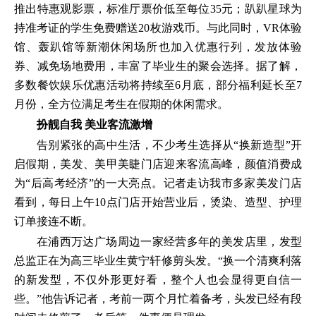
推出特惠观影票，标准厅票价低至每位35元；趴趴星球为
持准考证的学生免费赠送20枚游戏币。与此同时，VR体验
馆、轰趴馆等新潮休闲场所也加入优惠行列，发放体验
券、减免场地费用，丰富了毕业生的聚会选择。据了解，
多数餐饮娱乐优惠活动将持续至6月底，部分福利延长至7
月份，全方位满足考生在假期的休闲需求。
扮靓自我 美业客流激增
告别紧张的高中生活，不少考生选择从“换新造型”开
启假期，美发、美甲美睫门店迎来客流高峰，颜值消费成
为“后高考经济”的一大亮点。记者走访我市多家美发门店
看到，每日上午10点门店开始营业后，烫染、造型、护理
订单接连不断。
在浦西万达广场周边一家经营多年的美发店里，发型
总监正在为高三毕业生黄宁轩修剪头发。“换一个清爽利落
的新发型，不仅外形更好看，整个人也会显得更自信一
些。”他告诉记者，考前一两个月忙着备考，头发已经有段