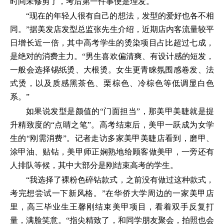
时间未修剪了，考后第一件事便是理发。
“现在的年轻人很有自己的想法，发型的爱好也各不相
同。”据美发店发型总监张先生介绍，近期店内客流量较平
日增长近一倍，其中高考学生的烫染项目占比超过七成，
是绝对的消费主力。“男生喜欢偏清爽、有设计感的短发，
一般会选择锡纸烫、大根烫。女生更青睐氛围感卷发、法
式烫，以及质感黑茶色、栗棕色、冷棕色等低调显白色
系。”
如果说发型是颜值的“门面担当”，那美甲美睫就是提
升精致度的“点睛之笔”。高考结束后，美甲一跃成为女学
生的“刚需消费”。记者走访多家美甲美睫店看到，磨甲、
涂甲油、贴钻，美甲师正娴熟地给顾客做美甲，一旁还有
人排队等候，其中大部分是刚结束高考的学生。
“我选择了裸粉色碎钻款式，之前没有做过这种款式，
考完想尝试一下新风格。”在华侨大学周边的一家美甲店
里，高三毕业生王馨刚结束美甲项目，看着双手反复打
量，满脸笑意。“指尖精致了，和同学朋友聚会，拍照也会