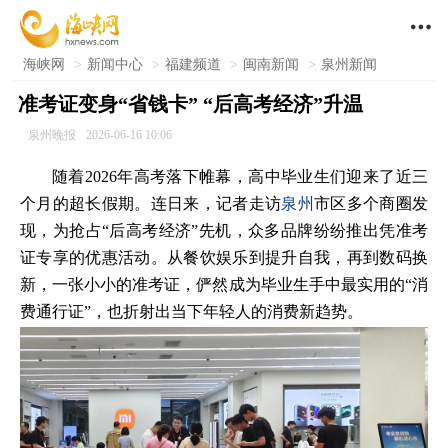

海峡网
>
新闻中心
>
福建频道
>
闽南新闻
>
泉州新闻
准考证变身“省钱卡” “后高考经济”升温
泉州晚报
2026-06-16 10:06
随着2026年高考落下帷幕，高中毕业生们迎来了近三
个月的超长假期。连日来，记者走访
泉州
市区多个商圈发
现，为抢占“后高考经济”先机，众多品牌纷纷推出凭准考
证专享的优惠活动。从餐饮娱乐到提升自我，再到数码换
新，一张小小的准考证，俨然成为毕业生手中最实用的“消
费通行证”，也折射出当下年轻人的消费新趋势。