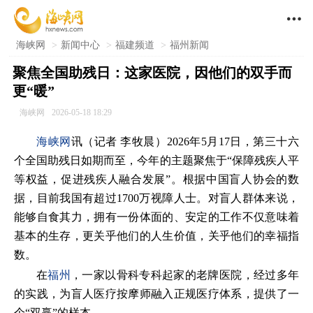

海峡网
>
新闻中心
>
福建频道
>
福州新闻
聚焦全国助残日：这家医院，因他们的双手而
更“暖”
海峡网
2026-05-18 18:29
海峡网
讯（记者 李牧晨）2026年5月17日，第三十六
个全国助残日如期而至，今年的主题聚焦于“保障残疾人平
等权益，促进残疾人融合发展”。根据中国盲人协会的数
据，目前我国有超过1700万视障人士。对盲人群体来说，
能够自食其力，拥有一份体面的、安定的工作不仅意味着
基本的生存，更关乎他们的人生价值，关乎他们的幸福指
数。
在
福州
，一家以骨科专科起家的老牌医院，经过多年
的实践，为盲人医疗按摩师融入正规医疗体系，提供了一
个“双赢”的样本。