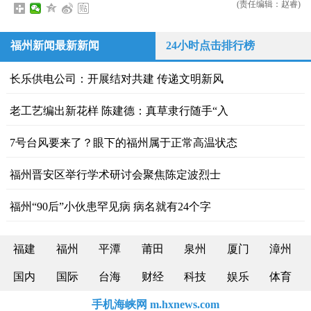
(责任编辑：赵睿)
福州新闻最新新闻
24小时点击排行榜
长乐供电公司：开展结对共建 传递文明新风
老工艺编出新花样 陈建德：真草隶行随手“入
7号台风要来了？眼下的福州属于正常高温状态
福州晋安区举行学术研讨会聚焦陈定波烈士
福州“90后”小伙患罕见病 病名就有24个字
福建
福州
平潭
莆田
泉州
厦门
漳州
国内
国际
台海
财经
科技
娱乐
体育
手机海峡网 m.hxnews.com