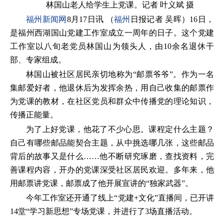
林国山老人给学生上党课。记者 叶义斌 摄
福州新闻网
8月17日讯 （
福州
日报记者 吴晖）16日，
是福州西湖国山党建工作室成立一周年的日子。这个党建
工作室以八旬老党员林国山为领头人，由10余名退休干
部、专家组成。
林国山被社区居民亲切地称为“邮票爷爷”。作为一名
集邮爱好者，他退休后为发挥余热，用自己收集的邮票作
为党课的教材，在社区党员和群众中传播党的理论知识，
传播正能量。
为了上好党课，他花了不少心思。课程定什么主题？
自己有哪些邮品能契合主题，从中挑选哪几张，这些邮品
背后的故事又是什么……他不断研究琢磨，查找资料，完
善课程内容，开办的党课深受社区居民欢迎。多年来，他
用邮票讲党课，邮票成了他开展宣讲的“独家武器”。
今年工作室还开通了线上“党建+文化”直播间，已开讲
14堂“学习新思想”专场党课，并进行了3场直播活动。