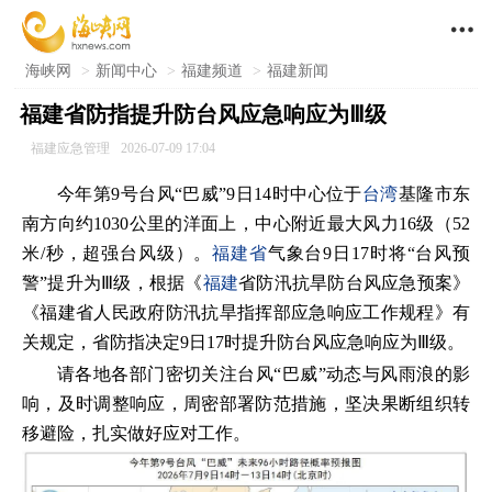

海峡网
>
新闻中心
>
福建频道
>
福建新闻
福建省防指提升防台风应急响应为Ⅲ级
福建应急管理
2026-07-09 17:04
今年第9号台风“巴威”9日14时中心位于
台湾
基隆市东
南方向约1030公里的洋面上，中心附近最大风力16级（52
米/秒，超强台风级）。
福建省
气象台9日17时将“台风预
警”提升为Ⅲ级，根据《
福建
省防汛抗旱防台风应急预案》
《福建省人民政府防汛抗旱指挥部应急响应工作规程》有
关规定，省防指决定9日17时提升防台风应急响应为Ⅲ级。
请各地各部门密切关注台风“巴威”动态与风雨浪的影
响，及时调整响应，周密部署防范措施，坚决果断组织转
移避险，扎实做好应对工作。