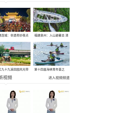
建连城：非遗奇妙夜点
福建泉州：入山避暑去 清
夏夜
凉好惬意
江九十九溪田园风光带
第十四届海峡青年荟之
新视频
亩早稻迎来成熟收割季
2026榕台青年大学生水上
进入视频频道
运动交流营