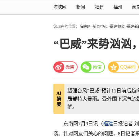
海峡网
新闻
福建
福州
闽
您现在的位置：
海峡网
>
新闻中心
>
福建频道
>
福建新
“巴威”来势汹汹
超强台风“巴威”预计11日前后趋
AI
局部特大暴雨。受外围下沉气流影
摘
要
解。
东南网7月9日讯（
福建
日报记者 
袭。针对网友们关心的问题，8日记者