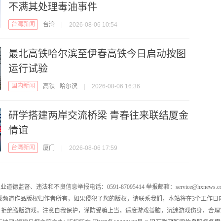
不满其处理毒油事件
台湾新闻
台湾
|
2026-08-06 10:54
最北高铁哈尔滨至伊春高铁今日启动按图
运行试验
国内新闻
高铁
哈尔滨
|
2026-08-06 16:36
研学搭建两岸交流桥梁 青春往来联结厦金
情谊
台湾新闻
厦门
|
2026-08-06 17:59
业道德监督、违法和不良信息举报电话：0591-87095414 举报邮箱：service@hxnews.c
戏频道作品版权归作者所有，如果侵犯了您的版权，请联系我们，本站将在3个工作日
，拒绝盗版游戏，注意自我保护，谨防受骗上当，适度游戏益脑，沉迷游戏伤身，合理