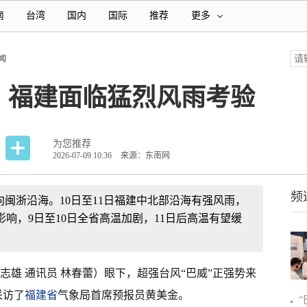
南
台湾
国内
国际
推荐
更多
闻
，福建面临猛烈风雨考验
为您推荐
2026-07-09 10:36
来源：东南网
频
向闽浙沿海。10日至11日福建中北部沿海有强风雨，
响，9日至10日全省高温加剧，11日后高温有望缓
刘志雄 通讯员 林春蕾）眼下，超强台风“巴威”正强势来
采访了
福建省
气象局首席预报员黄美金。