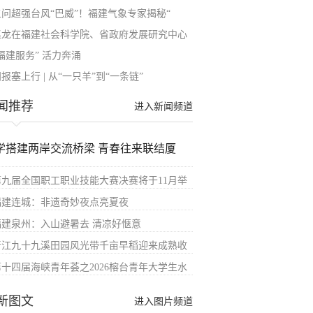
五问超强台风“巴威”！福建气象专家揭秘“
赵龙在福建社会科学院、省政府发展研究中心
福建服务” 活力奔涌
报塞上行 | 从“一只羊”到“一条链”
闻推荐
进入新闻频道
学搭建两岸交流桥梁 青春往来联结厦
第九届全国职工职业技能大赛决赛将于11月举
福建连城：非遗奇妙夜点亮夏夜
福建泉州：入山避暑去 清凉好惬意
晋江九十九溪田园风光带千亩早稻迎来成熟收
第十四届海峡青年荟之2026榕台青年大学生水
新图文
进入图片频道