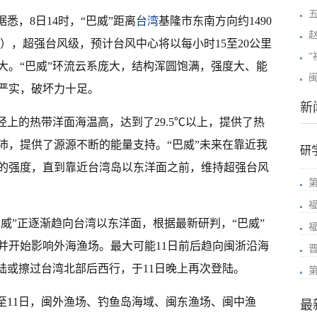
悉，8日14时，“巴威”距离
台湾
基隆市东南方向约1490
秒），超强台风级，预计台风中心将以每小时15至20公里
“
大。“巴威”环流云系庞大，结构浑圆饱满，强度大、能
闽
严实，破坏力十足。
新
径上的热带洋面海温高，达到了29.5℃以上，提供了热
沛，提供了源源不断的能量支持。“巴威”未来在靠近我
研
的强度，直到靠近台湾岛以东洋面之前，维持超强台风
巴威”正逐渐趋向台湾以东洋面，根据最新研判，“巴威”
，并开始影响外海渔场。最大可能11日前后趋向闽浙沿海
登陆或擦过台湾北部后西行，于11日晚上再次登陆。
0至11日，闽外渔场、钓鱼岛海域、闽东渔场、闽中渔
最