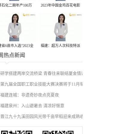
景石化二期年产100万
2023年中国金鸡百花电影
丙烷脱氢项目建成中交
节有福电影巡展31日启动
省6县市入选“2023全
福建：超万人次科技特派
周热点新闻
县域发展潜力百强县”
员一线开展服务
研学搭建两岸交流桥梁 青春往来联结厦金情谊
第九届全国职工职业技能大赛决赛将于11月举
福建连城：非遗奇妙夜点亮夏夜
行
福建泉州：入山避暑去 清凉好惬意
晋江九十九溪田园风光带千亩早稻迎来成熟收
割季