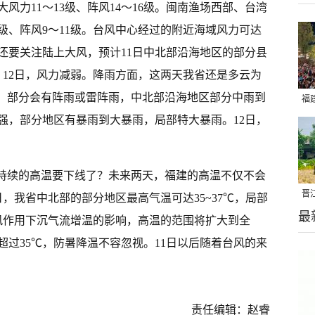
风力11～13级、阵风14～16级。闽南渔场西部、台湾
级、阵风9～11级。台风中心经过的附近海域风力可达
时，还要关注陆上大风，预计11日中北部沿海地区的部分县
级。12日，风力减弱。降雨方面，这两天我省还是多云为
阴，部分会有阵雨或雷阵雨，中北部沿海地区部分中雨到
福
强，部分地区有暴雨到大暴雨，局部特大暴雨。12日，
亮
省持续的高温要下线了？未来两天，福建的高温不仅不会
晋
，我省中北部的部分地区最高气温可达35~37℃，局部
最
千
焚风作用下沉气流增温的影响，高温的范围将扩大到全
过35℃，防暑降温不容忽视。11日以后随着台风的来
责任编辑：赵睿