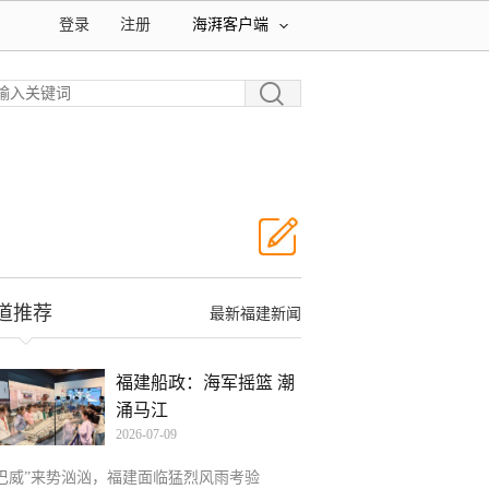
登录
注册
海湃客户端
道推荐
最新福建新闻
福建船政：海军摇篮 潮
涌马江
2026-07-09
“巴威”来势汹汹，福建面临猛烈风雨考验