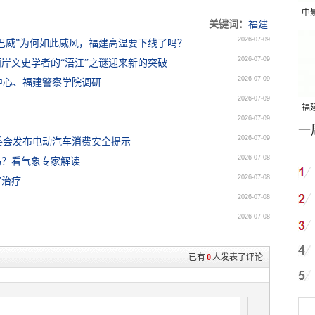
中
关键词：
福建
吨
2026-07-09
“巴威”为何如此威风，福建高温要下线了吗？
2026-07-09
两岸文史学者的“浯江”之谜迎来新的突破
2026-07-09
中心、福建警察学院调研
2026-07-09
福建
2026-07-09
一
国
2026-07-09
委会发布电动汽车消费安全提示
2026-07-08
吗？看气象专家解读
2026-07-08
”治疗
2026-07-08
2026-07-08
已有
0
人发表了评论