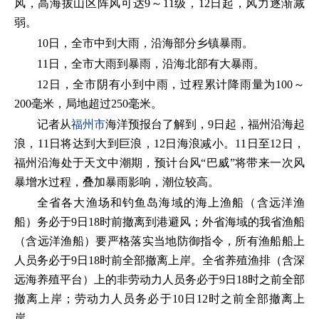
风，高海拔山区阵风可达9～11级，12日起，风力逐渐减
弱。
10日，全市中到大雨，沿海部分乡镇暴雨。
11日，全市大雨到暴雨，沿海北部有大暴雨。
12日，全市阴有小到中雨，过程累计降雨量为100～
200毫米，局地超过250毫米。
记者从
福州市
海洋预报台了解到，9日起，福州沿海起
浪，11日将达到大到巨浪，12日海浪减小。11日至12日，
福州沿海处于天文中潮期，预计台风“巴威”将带来一次风
暴增水过程，叠加暴雨影响，潮位较高。
全省各大渔场和钓鱼岛海域的海上渔船（含远洋渔
船）务必于9日18时前撤离到港避风；外省海域的我省渔船
（含远洋渔船）要严格落实当地防御指令，所有渔船船上
人员务必于9日18时前全部撤离上岸。全省养殖渔排（含深
远海养殖平台）上的非劳动力人员务必于9日18时之前全部
撤离上岸；劳动力人员务必于10日12时之前全部撤离上
岸。