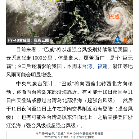
目前来看，“巴威”将以超强台风级别持续靠近我国，
云系直径超1000公里，体量庞大、覆盖面广，是个“巨无
霸”；9日后逐渐影响我国，本周末
台湾
、
福建
、浙江等地
风雨可能会明显增强。
中央气象台预计，“巴威”将向西偏北转西北方向移
动，逐渐向台湾岛东部沿海靠近。有可能于10日夜间至11
日白天登陆或擦过台湾岛北部沿海（超强台风级），然后
于11日夜间至12日上午在浙闽交界附近沿海登陆（强台风
级）；也有可能在台湾岛以东洋面北上，之后直接登陆浙
江沿海（强台风级或超强台风级）。