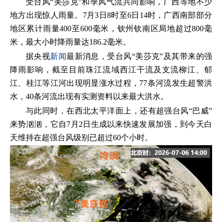
受台风“美莎克”和季风气流共同影响，广西等地不少
地方出现惊人雨量。7月3日8时至6日14时，广西南部部分
地区累计雨量400至600毫米，钦州钦南区局地超过800毫
米，最大小时降雨量达186.2毫米。
据央视
新闻
最新消息，受台风“美莎克”及其带来的强
降雨影响，截至目前珠江流域西江干流及支流柳江、郁
江、桂江等江河出现明显涨水过程，77条河流发生超警洪
水，40条河流出现有实测资料以来最大洪水。
与此同时，在西北太平洋面上，还有超强台风“巴威”
来势汹汹，它自7月2日生成以来快速发展加强，到今天白
天维持在超强台风级别已超过60个小时。