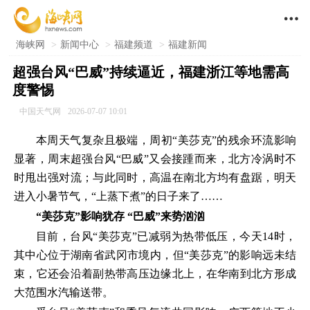

海峡网
>
新闻中心
>
福建频道
>
福建新闻
超强台风“巴威”持续逼近，福建浙江等地需高
度警惕
中国天气网
2026-07-07 10:01
本周天气复杂且极端，周初“美莎克”的残余环流影响
显著，周末超强台风“巴威”又会接踵而来，北方冷涡时不
时甩出强对流；与此同时，高温在南北方均有盘踞，明天
进入小暑节气，“上蒸下煮”的日子来了……
“美莎克”影响犹存 “巴威”来势汹汹
目前，台风“美莎克”已减弱为热带低压，今天14时，
其中心位于湖南省武冈市境内，但“美莎克”的影响远未结
束，它还会沿着副热带高压边缘北上，在华南到北方形成
大范围水汽输送带。