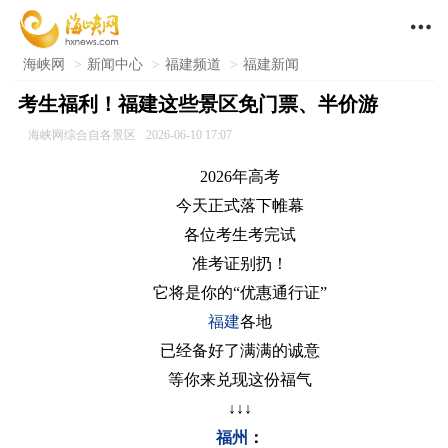

海峡网
>
新闻中心
>
福建频道
>
福建新闻
考生福利！福建这些景区免门票、半价游
海峡网综合自各景区
2026-06-10 17:07
2026年高考
今天正式落下帷幕
各位考生考完试
准考证别扔！
它将是你的“优惠通行证”
福建
各地
已经备好了满满的诚意
等你来兑现这份福气
↓↓↓
福州
：