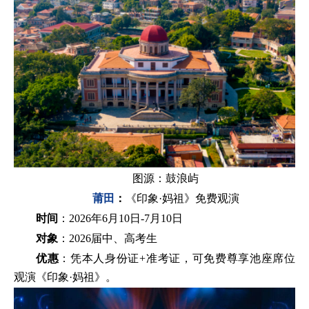
图源：鼓浪屿
莆田
：
《印象·妈祖》免费观演
时间
：2026年6月10日-7月10日
对象
：2026届中、高考生
优惠
：凭本人身份证+准考证，可免费尊享池座席位
观演《印象·妈祖》。