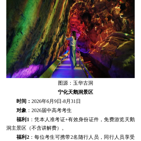
图源：玉华古洞
宁化天鹅洞景区
时间：
2026年6月9日-8月31日
对象
：2026届中高考考生
福利1
：凭本人准考证+有效身份证件，免费游览天鹅
洞主景区（不含讲解费）。
福利2
：每位考生可携带2名随行人员，同行人员享受