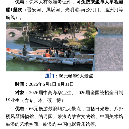
优惠
：凭本人有效准考证件，可
免费乘坐单人单程游
船1趟次
（晋安河、凤坂河、光明港-南公河口、瀛洲河等
航线）。
厦门
：
66元畅游9大景点
时间
：2026年6月1日-8月31日
对象
：2026届中高考毕业生、2026届全国统招全日制
毕业生（含专、本、硕、博）
优惠
：66元畅游鼓浪屿九大景点，包括日光岩、八卦
楼风琴博物馆、皓月园、鼓浪屿故宫文物馆、中国美术馆
鼓浪屿艺术空间、鼓浪屿·中国电影音乐馆等。