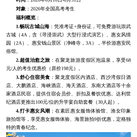
对象
：2026年全国高考考生
福利概览
：
1.畅玩古城山海
：凭准考证+身份证，可免费游玩崇武
古城（4A，含《寻浸崇武》大型行浸式演艺）、惠女风情
园（2A）、惠安钱山景区（净峰寺，3A），半价游惠安民
俗馆。
2.超值治愈之旅
：在聚龙旅游度假区泡温泉，享受68
元/人的考生优惠价（原价198元）。
3.舒心住宿美食
：聚龙度假区内酒店、西沙湾假日酒
店、大鹏酒店、海峡酒店、海天酒店、东南大酒店等十余
家酒店民宿，提供住宿会员价、折扣及餐饮优惠。达利世
纪酒店更推出100元/位的升学宴自助套餐（30人起）。
4.打卡惠女风潮
：在素匠惠女服饰体验馆、渔女印象
旅拍馆等，享受惠女服饰体验、海景旅拍9折优惠，定格独
特的青春纪念。