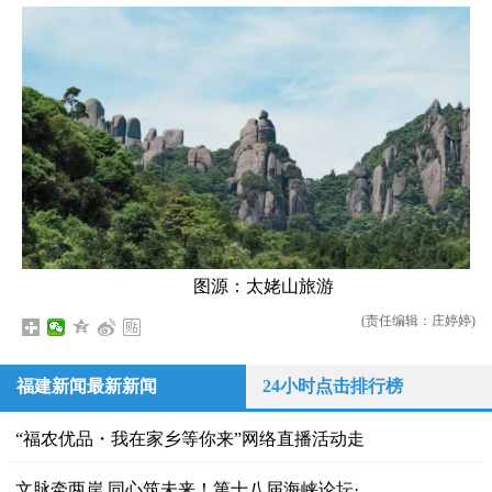
图源：太姥山旅游
(责任编辑：庄婷婷)
福建新闻最新新闻
24小时点击排行榜
“福农优品・我在家乡等你来”网络直播活动走
文脉牵两岸 同心筑未来！第十八届海峡论坛·