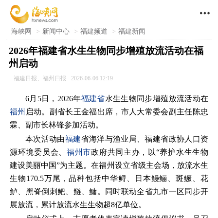

海峡网
>
新闻中心
>
福建频道
>
福建新闻
2026年福建省水生生物同步增殖放流活动在福
州启动
福建日报、福州日报
2026-06-06 12:19
6月5日，2026年
福建省
水生生物同步增殖放流活动在
福州
启动。副省长王金福出席，市人大常委会副主任陈忠
霖、副市长林锋参加活动。
本次活动由
福建
省海洋与渔业局、福建省政协人口资
源环境委员会、
福州市
政府共同主办，以“养护水生生物
建设美丽中国”为主题。在福州设立省级主会场，放流水生
生物170.5万尾，品种包括中华鲟、日本鳗鲡、斑鳜、花
鲈、黑脊倒刺鲃、鲢、鳙。同时联动全省九市一区同步开
展放流，累计放流水生生物超8亿单位。