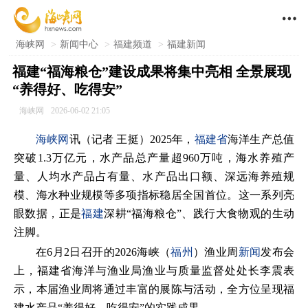

海峡网
>
新闻中心
>
福建频道
>
福建新闻
福建“福海粮仓”建设成果将集中亮相 全景展现
“养得好、吃得安”
海峡网
2026-06-02 21:05
海峡网
讯（记者 王挺）2025年，
福建省
海洋生产总值
突破1.3万亿元，水产品总产量超960万吨，海水养殖产
量、人均水产品占有量、水产品出口额、深远海养殖规
模、海水种业规模等多项指标稳居全国首位。这一系列亮
眼数据，正是
福建
深耕“福海粮仓”、践行大食物观的生动
注脚。
在6月2日召开的2026海峡（
福州
）渔业周
新闻
发布会
上，福建省海洋与渔业局渔业与质量监督处处长李震表
示，本届渔业周将通过丰富的展陈与活动，全方位呈现福
建水产品“养得好、吃得安”的实践成果。