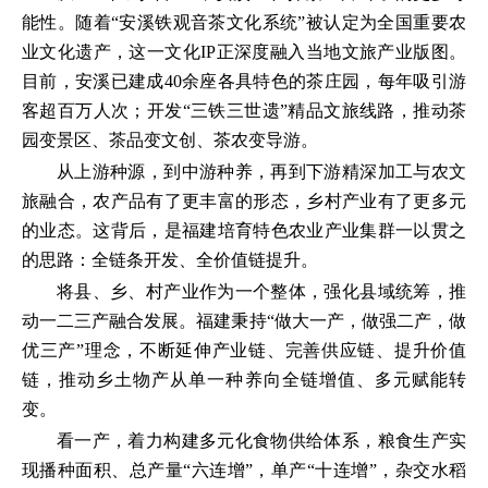
能性。随着“安溪铁观音茶文化系统”被认定为全国重要农
业文化遗产，这一文化IP正深度融入当地文旅产业版图。
目前，安溪已建成40余座各具特色的茶庄园，每年吸引游
客超百万人次；开发“三铁三世遗”精品文旅线路，推动茶
园变景区、茶品变文创、茶农变导游。
从上游种源，到中游种养，再到下游精深加工与农文
旅融合，农产品有了更丰富的形态，乡村产业有了更多元
的业态。这背后，是福建培育特色农业产业集群一以贯之
的思路：全链条开发、全价值链提升。
将县、乡、村产业作为一个整体，强化县域统筹，推
动一二三产融合发展。福建秉持“做大一产，做强二产，做
优三产”理念，不断延伸产业链、完善供应链、提升价值
链，推动乡土物产从单一种养向全链增值、多元赋能转
变。
看一产，着力构建多元化食物供给体系，粮食生产实
现播种面积、总产量“六连增”，单产“十连增”，杂交水稻