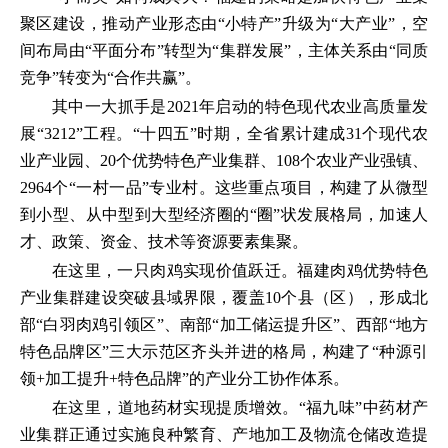
聚区建设，推动产业形态由“小特产”升级为“大产业”，空
间布局由“平面分布”转型为“集群发展”，主体关系由“同质
竞争”转变为“合作共赢”。
其中一大抓手是2021年启动的特色现代农业高质量发
展“3212”工程。“十四五”时期，全省累计建成31个现代农
业产业园、20个优势特色产业集群、108个农业产业强镇、
2964个“一村一品”专业村。这些重点项目，构建了从微型
到小型、从中型到大型经济圈的“圈”状发展格局，加速人
才、政策、资金、技术等资源要素集聚。
在这里，一只肉鸡实现价值跃迁。福建肉鸡优势特色
产业集群建设突破县域界限，覆盖10个县（区），形成北
部“白羽肉鸡引领区”、南部“加工储运提升区”、西部“地方
特色品牌区”三大示范区齐头并进的格局，构建了“种源引
领+加工提升+特色品牌”的产业分工协作体系。
在这里，道地药材实现提质增效。“福九味”中药材产
业集群正通过实施良种繁育、产地加工及物流仓储改造提