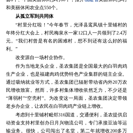
和美丽休闲农业点550个。
从孤立军到共同体
“村里分红啦！”今年春节，光泽县鸾凤镇十里铺村的
年终分红大会上，村民梅泉水一家12口人一共领到了2.4万
元。“我们村曾是有名的困难村，想不到还有这么好的福
利。”
改变源自一场村企协作。
作为当地龙头企业，圣农集团是全国最大的白羽肉鸡
生产企业，也是福建肉鸡优势特色产业集群的链主企业。
通过吸纳就业等方式，圣农集团已辐射带动省内外20万农
民增收致富。然而，许多村集体增收依然乏力，不少还是
“薄弱村”“空壳村”。为改变这一局面，圣农集团决定带领
老乡办企业，让农民在白羽肉鸡产业链上增收。
考虑到十里铺村毗邻316国道，交通便利，圣农提供启
动资金支持村里创办日月兴物流公司，专门承接豆油等运
输业务。很快，公司闯出了名堂，第二年就增收200多万