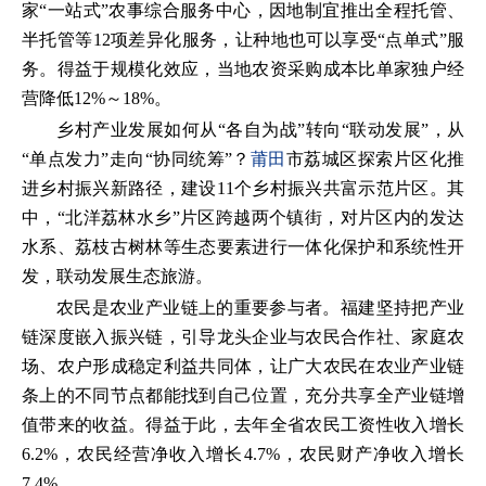
家“一站式”农事综合服务中心，因地制宜推出全程托管、
半托管等12项差异化服务，让种地也可以享受“点单式”服
务。得益于规模化效应，当地农资采购成本比单家独户经
营降低12%～18%。
乡村产业发展如何从“各自为战”转向“联动发展”，从
“单点发力”走向“协同统筹”？
莆田
市荔城区探索片区化推
进乡村振兴新路径，建设11个乡村振兴共富示范片区。其
中，“北洋荔林水乡”片区跨越两个镇街，对片区内的发达
水系、荔枝古树林等生态要素进行一体化保护和系统性开
发，联动发展生态旅游。
农民是农业产业链上的重要参与者。福建坚持把产业
链深度嵌入振兴链，引导龙头企业与农民合作社、家庭农
场、农户形成稳定利益共同体，让广大农民在农业产业链
条上的不同节点都能找到自己位置，充分共享全产业链增
值带来的收益。得益于此，去年全省农民工资性收入增长
6.2%，农民经营净收入增长4.7%，农民财产净收入增长
7.4%。