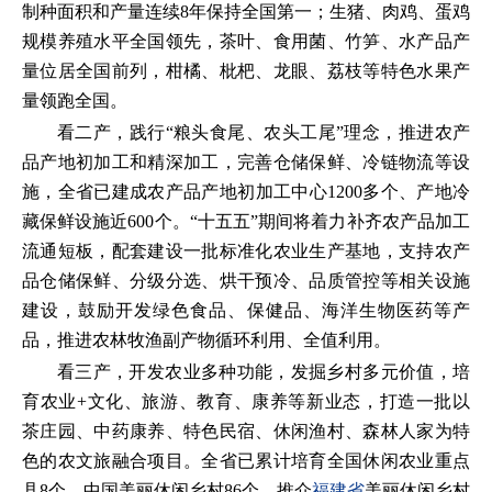
制种面积和产量连续8年保持全国第一；生猪、肉鸡、蛋鸡
规模养殖水平全国领先，茶叶、食用菌、竹笋、水产品产
量位居全国前列，柑橘、枇杷、龙眼、荔枝等特色水果产
量领跑全国。
看二产，践行“粮头食尾、农头工尾”理念，推进农产
品产地初加工和精深加工，完善仓储保鲜、冷链物流等设
施，全省已建成农产品产地初加工中心1200多个、产地冷
藏保鲜设施近600个。“十五五”期间将着力补齐农产品加工
流通短板，配套建设一批标准化农业生产基地，支持农产
品仓储保鲜、分级分选、烘干预冷、品质管控等相关设施
建设，鼓励开发绿色食品、保健品、海洋生物医药等产
品，推进农林牧渔副产物循环利用、全值利用。
看三产，开发农业多种功能，发掘乡村多元价值，培
育农业+文化、旅游、教育、康养等新业态，打造一批以
茶庄园、中药康养、特色民宿、休闲渔村、森林人家为特
色的农文旅融合项目。全省已累计培育全国休闲农业重点
县8个、中国美丽休闲乡村86个，推介
福建省
美丽休闲乡村