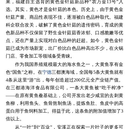
果，福建自主选育的黄色金针菇新品种“农万金13号”入
选。其实，黄色才是金针菇的本色。历史上，由于黄色金
针菇产量、商品性表现不佳，逐渐被白色品种取代。福建
科企联合攻关，破解了黄色金针菇的遗传密码，育成的黄
色新品种不仅保留了野生金针菇菇香浓郁、口感脆嫩等优
点，还在产量上实现对白色品种的赶超。如今，黄色金针
菇已成为市场新宠，出厂价比白色品种高出不少，在火锅
门店、零食加工等领域备受青睐。
作为我国养殖规模最大的海水鱼之一，大黄鱼享有金
色“国鱼”之称。在
宁德
三都澳海域，全国每5条大黄鱼就有
4条从这里“游”出，每年创造超过200亿元全产业链产值。
在三都港海洋食品有限公司，一条大黄鱼被“吃干榨净”
——在原有黄鱼鲞基础上，公司开发出老少咸宜的去刺黄
鱼柳，利用鱼头、鱼骨熬制鱼汤，提炼鱼肚、鱼皮中的高
蛋白用于鱼饲料加工。得益于此，这条鱼的附加值增加了3
倍以上。
从“一叶”到“百业”，安溪正在探索一片叶子的更多可