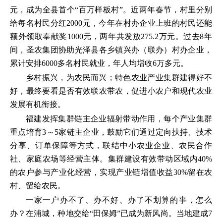
元，成为全县首个“百万样板村”。近两年春节，村里分别
给每名村民分红2000元，今年在村办企业上班的村民还能
额外领取奉献奖1000元，两年共发放275.2万元。过去8年
间，圣农集团协助光泽县各乡镇兴办（联办）村办企业，
累计安排6000多名村民就业，年人均增收6万多元。
乡村振兴，为农民而兴；特色农业产业集群建得好不
好，最终要看是否有效联农带农，促进小农户和现代农业
发展有机衔接。
福建发挥集群链主企业辐射带动作用，每个产业集群
重点培育3～5家链主企业，鼓励它们通过定向扶持、技术
分享、订单保障等方式，联结中小农业企业、农民合作
社、家庭农场等经营主体。集群建设有效带动区域内40%
的农户参与产业化经营，实现产业链增值收益30%留在农
村、留给农民。
一家一户办不了、办不好、办了不划算的事，怎么
办？在浦城，种地交给“田保姆”已成为新风尚。当地建成7