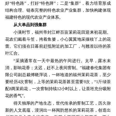
好“特色路”，打好“特色牌”；二是“集群”，着力培育形成
结构合理、链条完整的特色农业产业集群，加快构建体现
福建特色的现代农业产业体系。
从大单品到强集群
小满时节，福州帝封江畔百亩茉莉花田迎来初花期。
花农们戴着斗笠，挎着鱼篓，小心翼翼地采撷枝丫上的花
蕾。它们须在日暮前赶抵附近的加工厂，与翘首以待的茶
叶汇合。
“采摘通常在一天中最热的午间进行。太早，露水未
消，影响花香；太迟，赶不上夜间窨制。”福建春伦集团有
限公司副总裁傅晓萍说，一杯地道的福州茉莉花茶，至少
要经历4次窨制，上等的茉莉花茶甚至需要9次，“1斤绿茶
配8两茉莉花，一次窨制持续12小时以上，让茶坯充分吸附
花的香气”。
得天独厚的产地生态，世代传承的窨制工艺，历久弥
新的人文底蕴，浸润出一杯闽韵悠长的茉莉花茶，创造出