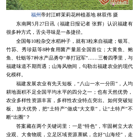
福州
帝封江畔茉莉花种植基地 林双伟 摄
东南网5月27日讯（福建日报记者 张辉）认识福建有
很多种方式，舌尖寻味是一条捷径。
全国每10粒杂交水稻种子，就有3粒来自福建；银耳、
竹荪、秀珍菇等8种食用菌产量居全国首位；大黄鱼、鲍
鱼、牡蛎等7种水产品勇夺“单打冠军”……三餐四季里，与
福建味道不期而遇；山海风物间，勾勒出福建农业的现代
化模样。
福建发展农业有先天短板，“八山一水一分田”，人均
耕地面积不足全国平均水平的四分之一；也有天然优势，
农业多样性资源丰富，多样性农业特点突出。如何突破短
板、放大优势，把“土特产”做成“大文章”，让“土特产”不
断“出圈”？
答案藏在两个关键词里：一是“特色”，牢固树立大农
业观、大食物观，立足区域资源禀赋，念好“山海经”，走