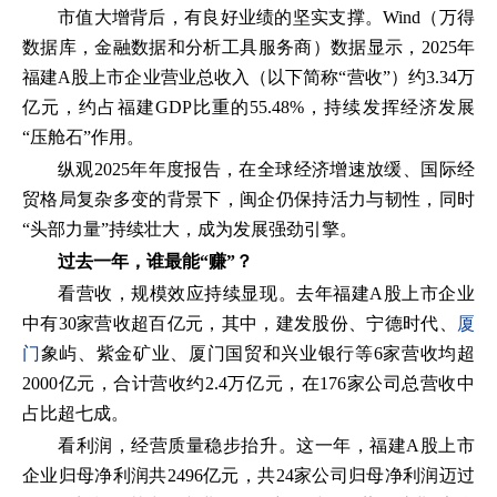
市值大增背后，有良好业绩的坚实支撑。Wind（万得
数据库，金融数据和分析工具服务商）数据显示，2025年
福建A股上市企业营业总收入（以下简称“营收”）约3.34万
亿元，约占福建GDP比重的55.48%，持续发挥经济发展
“压舱石”作用。
纵观2025年年度报告，在全球经济增速放缓、国际经
贸格局复杂多变的背景下，闽企仍保持活力与韧性，同时
“头部力量”持续壮大，成为发展强劲引擎。
过去一年，谁最能“赚”？
看营收，规模效应持续显现。去年福建A股上市企业
中有30家营收超百亿元，其中，建发股份、宁德时代、
厦
门
象屿、紫金矿业、厦门国贸和兴业银行等6家营收均超
2000亿元，合计营收约2.4万亿元，在176家公司总营收中
占比超七成。
看利润，经营质量稳步抬升。这一年，福建A股上市
企业归母净利润共2496亿元，共24家公司归母净利润迈过