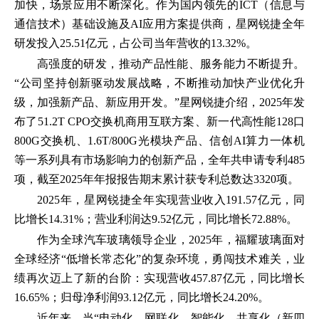
加快，场景应用不断深化。作为国内领先的ICT（信息与
通信技术）基础设施及AI应用方案提供商，星网锐捷全年
研发投入25.51亿元，占公司当年营收的13.32%。
高强度的研发，推动产品性能、服务能力不断提升。
“公司坚持创新驱动发展战略，不断推动加快产业优化升
级，加强新产品、新应用开发。”星网锐捷介绍，2025年发
布了51.2T CPO交换机商用互联方案、新一代高性能128口
800G交换机、1.6T/800G光模块产品、信创AI算力一体机
等一系列具有市场影响力的创新产品，全年共申请专利485
项，截至2025年年报报告期末累计获专利总数达3320项。
2025年，星网锐捷全年实现营业收入191.57亿元，同
比增长14.31%；营业利润达9.52亿元，同比增长72.88%。
作为全球汽车玻璃领导企业，2025年，福耀玻璃面对
全球经济“低增长常态化”的复杂环境，勇闯技术难关，业
绩再次迈上了新的台阶：实现营收457.87亿元，同比增长
16.65%；归母净利润93.12亿元，同比增长24.20%。
近年来，当“电动化、网联化、智能化、共享化（新四