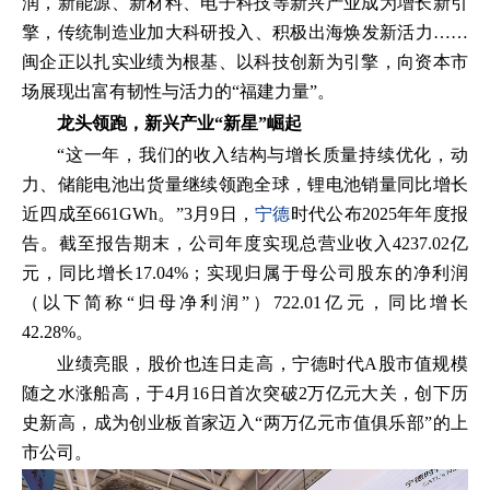
润，新能源、新材料、电子科技等新兴产业成为增长新引
擎，传统制造业加大科研投入、积极出海焕发新活力……
闽企正以扎实业绩为根基、以科技创新为引擎，向资本市
场展现出富有韧性与活力的“福建力量”。
龙头领跑，新兴产业“新星”崛起
“这一年，我们的收入结构与增长质量持续优化，动
力、储能电池出货量继续领跑全球，锂电池销量同比增长
近四成至661GWh。”3月9日，
宁德
时代公布2025年年度报
告。截至报告期末，公司年度实现总营业收入4237.02亿
元，同比增长17.04%；实现归属于母公司股东的净利润
（以下简称“归母净利润”）722.01亿元，同比增长
42.28%。
业绩亮眼，股价也连日走高，宁德时代A股市值规模
随之水涨船高，于4月16日首次突破2万亿元大关，创下历
史新高，成为创业板首家迈入“两万亿元市值俱乐部”的上
市公司。