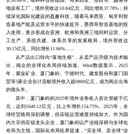
长30.64%；唯科科技在德国、马来西亚、墨西哥、越南等
地设有工厂，境外营收达10.84亿元，同比增长37.78%；持
续深化国际化建设的盈趣科技，随着马来西亚、匈牙利智
造基地产能及运营水平的快速提升，墨西哥智造基地的投
入使用，逐步形成在亚洲、欧洲和美洲三地同时运营、分
工生产、系统共建、体系共享的发展格局，境外营收达
30.15亿元，同比增长11.66%……
从产品出口转向“落地生根”，从卖产品升级为技术输
出，闽企的全球化布局持续加速。Wind数据显示，2025
年，紫金矿业、厦门象屿、宁德时代、建发股份和厦门国
贸等5家企业合计贡献境外收入超6800亿元，成为闽企出海
的领头羊。
其中，厦门象屿的2025年境外业务收入首次突破千亿
元，达到1649.12亿元，比上年增长154.75%。2025年，全
球经贸格局深刻调整，供应链运营难度持续加大。作为国
内大宗供应链龙头企业，厦门象屿以产业链深耕与全球化
布局为主线，国际化布局拓界提速，“买全球、卖全球”业