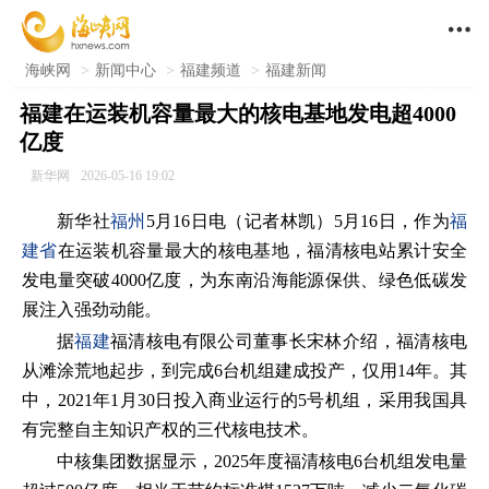

海峡网
>
新闻中心
>
福建频道
>
福建新闻
福建在运装机容量最大的核电基地发电超4000
亿度
新华网
2026-05-16 19:02
新华社
福州
5月16日电（记者林凯）5月16日，作为
福
建省
在运装机容量最大的核电基地，福清核电站累计安全
发电量突破4000亿度，为东南沿海能源保供、绿色低碳发
展注入强劲动能。
据
福建
福清核电有限公司董事长宋林介绍，福清核电
从滩涂荒地起步，到完成6台机组建成投产，仅用14年。其
中，2021年1月30日投入商业运行的5号机组，采用我国具
有完整自主知识产权的三代核电技术。
中核集团数据显示，2025年度福清核电6台机组发电量