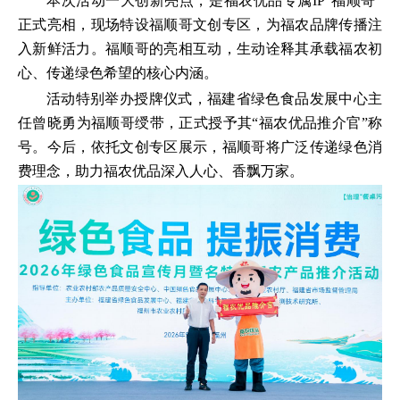
本次活动一大创新亮点，是福农优品专属IP“福顺哥”
正式亮相，现场特设福顺哥文创专区，为福农品牌传播注
入新鲜活力。福顺哥的亮相互动，生动诠释其承载福农初
心、传递绿色希望的核心内涵。
活动特别举办授牌仪式，福建省绿色食品发展中心主
任曾晓勇为福顺哥绶带，正式授予其“福农优品推介官”称
号。今后，依托文创专区展示，福顺哥将广泛传递绿色消
费理念，助力福农优品深入人心、香飘万家。