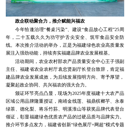
政企联动聚合力，推介赋能兴福农
今年恰逢治理“餐桌污染”、建设“食品放心工程”25周
年，二十五载久久为功守护舌尖安全、筑牢食品安全防
线。本次推介活动的举办，正是为福建绿色农业高质量发
展注入强劲动能，持续夯实福建品牌农业发展根基。
活动期间，农业农村部农产品质量安全中心王子强副
主任、福建省农业农村厅袁忠贤副厅长登台致辞，肯定福
建品牌农业发展成效，为后续发展指明方向、寄予厚望，
凝聚起政企协同、共兴福农的强大合力。
颁证环节亮点凸显，现场为2025年度福建十大农产品
区域公用品牌隆重授证，南靖金线莲、福鼎槟榔芋、永泰
绿茶、德化梨、将乐竹荪、明溪淮山等获奖品牌代表登台
领证，彰显福建绿色优质农产品的过硬品质与品牌实力。
推介环节多点发力，福建省创新“绿色展厅+网超”模式专题