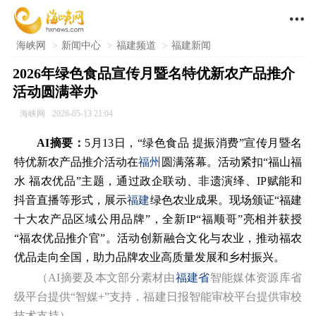

海峡网
>
新闻中心
>
福建频道
>
福建新闻
2026年绿色食品宣传月暨名特优新农产品推介
活动圆满举办
海峡网
2026-05-13 21:04
AI摘要：
5月13日，“绿色食品 提振消费”宣传月暨名
特优新农产品推介活动在
福州
圆满落幕。活动紧扣“福山福
水 福农优品”主题，通过政企联动、非遗演绎、IP赋能和
抖音直播等形式，展示
福建
绿色农业成果。现场颁证“福建
十大农产品区域公用品牌”，全新IP“福顺哥”亮相并获授
“福农优品推介官”。活动创新融合文化与农业，推动福农
优品走向全国，助力品牌农业高质量发展和乡村振兴。
（AI摘要及本文部分素材由
福建省
智能媒体资源库省
级平台提供“智媒+”支持，福建日报智能审校平台提供审校
技术支持）