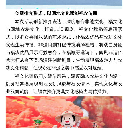
创新推介形式，以闽地文化赋能福农传播
本次活动创新推介表达，深度融合非遗文化、福文化
与闽地农耕文化，打造非遗闽剧、福文化舞蹈等表演形
式，以群众喜闻乐见的艺术形式，让福农优品与农耕文化
实现生动传播。非遗闽剧打破传统演绎桎梏，将戏曲身段
与福农优品展示巧妙融合，在福顺哥邀请下，闽剧非遗传
承老师从台下登场演绎创新剧目，生动展现福农魅力与农
耕文化精髓，让观众在非遗之美中感受农耕底蕴。
福文化舞蹈同步绽放风采，深度融入农耕文化内涵，
以灵动舞姿展现闽地农耕风貌与福农情怀，实现文化与农
业双向赋能，让福农推介更具文化感染力与传播力。