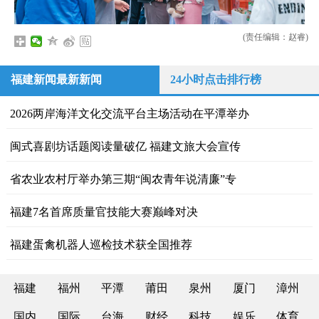
(责任编辑：赵睿)
福建新闻最新新闻
24小时点击排行榜
2026两岸海洋文化交流平台主场活动在平潭举办
闽式喜剧坊话题阅读量破亿 福建文旅大会宣传
省农业农村厅举办第三期“闽农青年说清廉”专
福建7名首席质量官技能大赛巅峰对决
福建蛋禽机器人巡检技术获全国推荐
福建
福州
平潭
莆田
泉州
厦门
漳州
国内
国际
台海
财经
科技
娱乐
体育