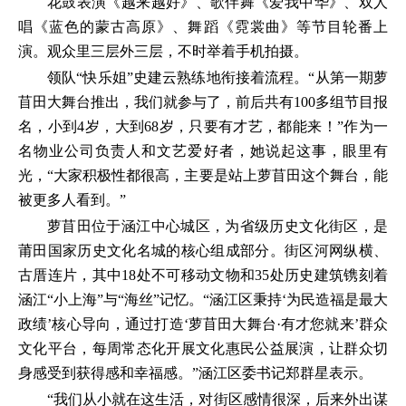
花鼓表演《越来越好》、歌伴舞《爱我中华》、双人
唱《蓝色的蒙古高原》、舞蹈《霓裳曲》等节目轮番上
演。观众里三层外三层，不时举着手机拍摄。
领队“快乐姐”史建云熟练地衔接着流程。“从第一期萝
苜田大舞台推出，我们就参与了，前后共有100多组节目报
名，小到4岁，大到68岁，只要有才艺，都能来！”作为一
名物业公司负责人和文艺爱好者，她说起这事，眼里有
光，“大家积极性都很高，主要是站上萝苜田这个舞台，能
被更多人看到。”
萝苜田位于涵江中心城区，为省级历史文化街区，是
莆田国家历史文化名城的核心组成部分。街区河网纵横、
古厝连片，其中18处不可移动文物和35处历史建筑镌刻着
涵江“小上海”与“海丝”记忆。“涵江区秉持‘为民造福是最大
政绩’核心导向，通过打造‘萝苜田大舞台·有才您就来’群众
文化平台，每周常态化开展文化惠民公益展演，让群众切
身感受到获得感和幸福感。”涵江区委书记郑群星表示。
“我们从小就在这生活，对街区感情很深，后来外出谋