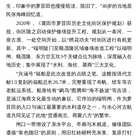
生，印象中的萝苜田也慢慢暗淡、陈旧了。”40岁的当地居
民张海峰回忆道。
2020年，《莆田市萝苜田历史文化街区保护规划》获
批，街区随之启动保护修缮提升工程。规划从一条河、一
座古厝、一处空间开始，以“绣花功夫”对街区进行有机更
新。其中，“端明陡门至顺茂隆区域修缮改造工程”以端明
闸、顺茂隆、东方廿五坎3个关键点位为脉络，深度融入在
地历史，集中展现了“水利、海丝、莆商”三大文化。
“兴涵号”福船是此次改造的点睛之笔。这艘按清代文
献1∶1复刻的福船总长26.7米，完整重现了布帆、绞车等古
老航运系统。船身绘有“鹢鸟”图腾和“海不扬波”等吉语，
是涵江海商文化最生动的象征。它停泊的端明闸，作为萝
苜田的入口与涵江最重要的水利遗存之一，与水心河古航
道共同见证了此地“货通南北、商聚八方”的繁华。
闸口一带增设了亲水平台、亭廊与木栈道。修缮团队
遵循“靠色随旧”的原则，用旧红砖砌蚵壳灰浆、复原打钉