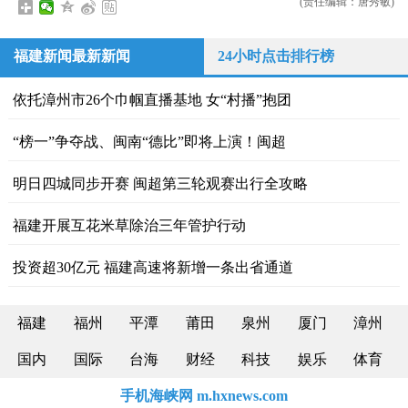
(责任编辑：唐秀敏)
福建新闻最新新闻
24小时点击排行榜
依托漳州市26个巾帼直播基地 女“村播”抱团
“榜一”争夺战、闽南“德比”即将上演！闽超
明日四城同步开赛 闽超第三轮观赛出行全攻略
福建开展互花米草除治三年管护行动
投资超30亿元 福建高速将新增一条出省通道
福建
福州
平潭
莆田
泉州
厦门
漳州
国内
国际
台海
财经
科技
娱乐
体育
手机海峡网 m.hxnews.com