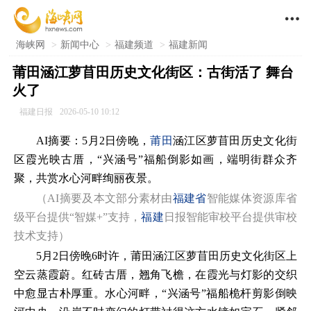

海峡网
>
新闻中心
>
福建频道
>
福建新闻
莆田涵江萝苜田历史文化街区：古街活了 舞台
火了
福建日报
2026-05-10 10:12
AI摘要：5月2日傍晚，
莆田
涵江区萝苜田历史文化街
区霞光映古厝，“兴涵号”福船倒影如画，端明街群众齐
聚，共赏水心河畔绚丽夜景。
（AI摘要及本文部分素材由
福建省
智能媒体资源库省
级平台提供“智媒+”支持，
福建
日报智能审校平台提供审校
技术支持）
5月2日傍晚6时许，莆田涵江区萝苜田历史文化街区上
空云蒸霞蔚。红砖古厝，翘角飞檐，在霞光与灯影的交织
中愈显古朴厚重。水心河畔，“兴涵号”福船桅杆剪影倒映