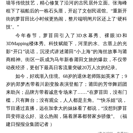
墙等传统技艺，精心修复了沿河的古民居外立面。张海峰
租下了福船后的一栋石头厝，开起了文创民谣馆。“重新开
街的萝苜田比小时候更热闹，整片端明闸片区还上了‘硬科
技’。”
今年春节，萝苜田引入了3D水幕秀、裸眼3D和
3DMapping楼体秀。科技赋能下，河里的水、古厝上的光
影“开口”说话，沉浸式讲述莆田“小上海”的海丝故事与莆
商精神。街区一跃成为马年新春莆田文旅的爆款，不仅带
动夜经济，更创下最高日客流量突破20万人次的纪录。
如今，好戏渐入佳境。68岁的退休老师陈如英来了；9
岁的郑梦杰带着川剧变脸表演登船了；莆田的芳华舞蹈团
来助兴；品牌方带着诚意专场来了……“在萝苜田，没有门
槛，只有舞台；没有观众，人人都是主角。”“快乐姐”说，
节目通过直播，远在加拿大的妹妹看了都说，“没想到萝苜
田变得这么好、这么热闹，隔着屏幕都替家乡骄傲”。（福
建日报报业集团记者 ）