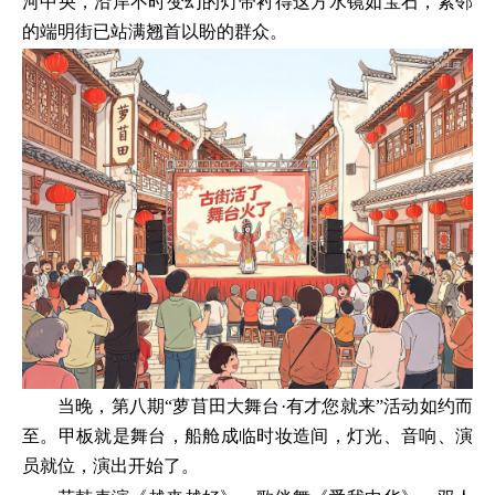
河中央，沿岸不时变幻的灯带衬得这方水镜如宝石，紧邻
的端明街已站满翘首以盼的群众。
当晚，第八期“萝苜田大舞台·有才您就来”活动如约而
至。甲板就是舞台，船舱成临时妆造间，灯光、音响、演
员就位，演出开始了。