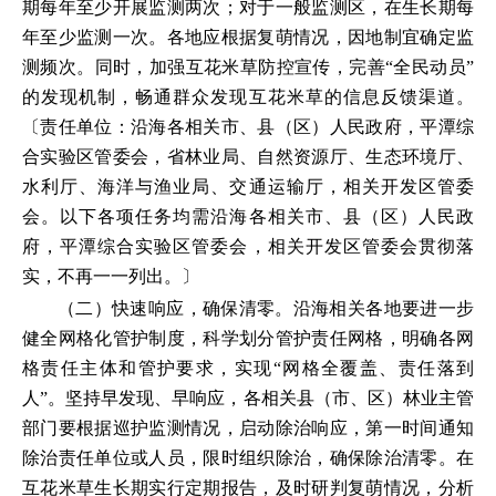
期每年至少开展监测两次；对于一般监测区，在生长期每
年至少监测一次。各地应根据复萌情况，因地制宜确定监
测频次。同时，加强互花米草防控宣传，完善“全民动员”
的发现机制，畅通群众发现互花米草的信息反馈渠道。
〔责任单位：沿海各相关市、县（区）人民政府，平潭综
合实验区管委会，省林业局、自然资源厅、生态环境厅、
水利厅、海洋与渔业局、交通运输厅，相关开发区管委
会。以下各项任务均需沿海各相关市、县（区）人民政
府，平潭综合实验区管委会，相关开发区管委会贯彻落
实，不再一一列出。〕
（二）快速响应，确保清零。沿海相关各地要进一步
健全网格化管护制度，科学划分管护责任网格，明确各网
格责任主体和管护要求，实现“网格全覆盖、责任落到
人”。坚持早发现、早响应，各相关县（市、区）林业主管
部门要根据巡护监测情况，启动除治响应，第一时间通知
除治责任单位或人员，限时组织除治，确保除治清零。在
互花米草生长期实行定期报告，及时研判复萌情况，分析