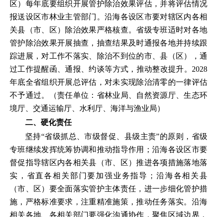
区）每年底要组织开展管护除治效果评估，并将评估情况
报送设区市林业主管部门。沿海各设区市要对辖区内各相
关县（市、区）除治效果严格核查。省级专班适时对各地
管护除治效果开展抽查，抽查结果及时通报各地并持续跟
踪进展，对工作不落实、除治不到位的市、县（区），通
过工作提醒函、通报、约谈等方式，推动整改提升。2028
年底全省组织开展总评估，对未实现除治清零的一律评估
不予通过。（责任单位：省林业局、自然资源厅、生态环
境厅、交通运输厅、水利厅、海洋与渔业局）
二、硬化责任
坚持“省级抓总、市级督促、县级主责”的原则，省级
专班继续发挥统筹协调和推动指导作用；沿海各设区市要
督促指导辖区内各相关县（市、区）推进各项措施落地落
实，省直各相关部门要加强业务指导；沿海各相关县
（市、区）要全面落实管护主体责任，进一步细化管护措
施，严格标准要求，注重精准施策，推动任务落实。沿海
相关各地、各相关部门要强化沟通协作，聚焦区域边界，