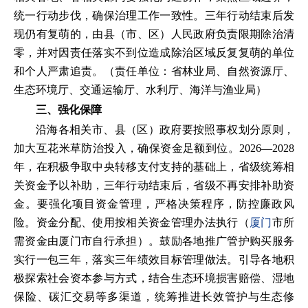
统一行动步伐，确保治理工作一致性。三年行动结束后发
现仍有复萌的，由县（市、区）人民政府负责限期除治清
零，并对因责任落实不到位造成除治区域反复复萌的单位
和个人严肃追责。（责任单位：省林业局、自然资源厅、
生态环境厅、交通运输厅、水利厅、海洋与渔业局）
三、强化保障
沿海各相关市、县（区）政府要按照事权划分原则，
加大互花米草防治投入，确保资金足额到位。2026—2028
年，在积极争取中央转移支付支持的基础上，省级统筹相
关资金予以补助，三年行动结束后，省级不再安排补助资
金。要强化项目资金管理，严格决策程序，防控廉政风
险。资金分配、使用按相关资金管理办法执行（
厦门
市所
需资金由厦门市自行承担）。鼓励各地推广管护购买服务
实行一包三年，落实三年绩效目标管理做法。引导各地积
极探索社会资本参与方式，结合生态环境损害赔偿、湿地
保险、碳汇交易等多渠道，统筹推进长效管护与生态修