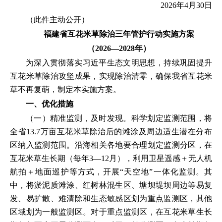
2026年4月30日
（此件主动公开）
福建省互花米草除治三年管护行动实施方案
（2026—2028年）
为深入贯彻落实习近平生态文明思想，持续巩固提升
互花米草除治攻坚成果，实现除治清零，确保我省互花米
草不再复萌，制定本实施方案。
一、优化措施
（一）精准监测，及时发现。科学划定监测范围，将
全省13.7万亩互花米草除治后的滩涂及周边适生潜在分布
区纳入监测范围。沿海相关各地要合理划定监测分区，在
互花米草生长期（每年3—12月），利用卫星遥感＋无人机
航拍＋地面巡护等方式，开展“天空地”一体化监测。其
中，将淤泥质滩涂、红树林混生区、塘坝堤坝周边等易复
发、易扩散、难清除和生态敏感区划为重点监测区，其他
区域划为一般监测区。对于重点监测区，在互花米草生长