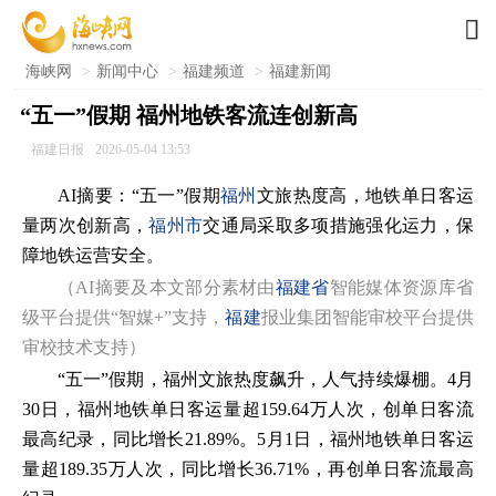

海峡网
>
新闻中心
>
福建频道
>
福建新闻
“五一”假期 福州地铁客流连创新高
福建日报
2026-05-04 13:53
AI摘要：“五一”假期
福州
文旅热度高，地铁单日客运
量两次创新高，
福州市
交通局采取多项措施强化运力，保
障地铁运营安全。
（AI摘要及本文部分素材由
福建省
智能媒体资源库省
级平台提供“智媒+”支持，
福建
报业集团智能审校平台提供
审校技术支持）
“五一”假期，福州文旅热度飙升，人气持续爆棚。4月
30日，福州地铁单日客运量超159.64万人次，创单日客流
最高纪录，同比增长21.89%。5月1日，福州地铁单日客运
量超189.35万人次，同比增长36.71%，再创单日客流最高