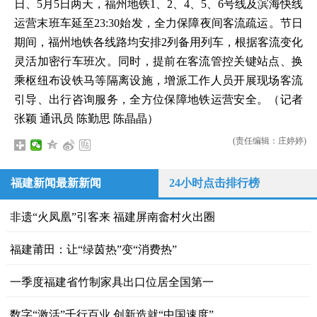
日、5月5日两天，福州地铁1、2、4、5、6号线及滨海快线
运营末班车延至23:30始发，全力保障夜间客流疏运。节日
期间，福州地铁各线路均安排2列备用列车，根据客流变化
灵活加密行车班次。同时，提前在客流管控关键站点、换
乘枢纽布设铁马等隔离设施，增派工作人员开展现场客流
引导、出行咨询服务，全方位保障地铁运营安全。（记者
张颖 通讯员 陈勤思 陈晶晶）
(责任编辑：庄婷婷)
福建新闻最新新闻
24小时点击排行榜
非遗“火凤凰”引客来 福建屏南畲村火出圈
福建莆田：让“绿茵热”变“消费热”
一季度福建省竹制家具出口位居全国第一
数字“激活”千行百业 创新造就“中国速度”