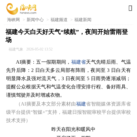

海峡网
>
新闻中心
>
福建频道
>
福建新闻
福建今天白天好天气“续航”，夜间开始雷雨登
场
福建气象
2026-05-02 13:52
AI摘要：五一假期期间，
福建省
天气先晴后雨、气温
先升后降：2 日白天多云局部有阵雨，夜间至 3 日白天有
明显降水及强对流天气，3 日夜间至 5 日雨势逐渐减弱；
提醒公众根据天气和气温变化合理安排行程、备好雨具、
谨慎驾驶并及时增减衣物。
（AI摘要及本文部分素材由
福建
省智能媒体资源库省
级平台提供“智媒+”支持，福建日报智能审校平台提供审校
技术支持）
昨天在阳光和暖风中