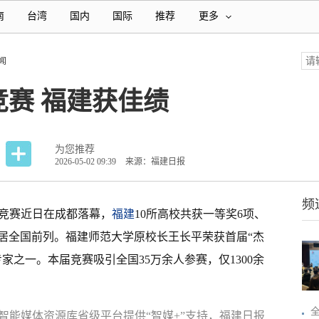
南
台湾
国内
国际
推荐
更多
闻
赛 福建获佳绩
为您推荐
2026-05-02 09:39
来源：福建日报
频
学竞赛近日在成都落幕，
福建
10所高校共获一等奖6项、
位居全国前列。福建师范大学原校长王长平荣获首届“杰
家之一。本届竞赛吸引全国35万余人参赛，仅1300余
智能媒体资源库省级平台提供“智媒+”支持，福建日报