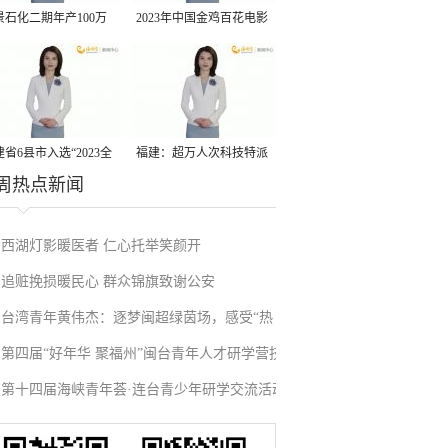
景石化二期年产100万
2023年中国金鸡百花电影
丙烷脱氢项目建成中交
节有福电影巡展31日启动
省6县市入选“2023全
福建：超万人次科技特派
周热点新闻
县域发展潜力百强县”
员一线开展服务
西湖灯影暖医者 仁心托举笑颜开
追赃挽损暖民心 群众锦旗致谢公安
台湾青年黄伟杰：逐梦闽超绿茵场，感受“热
第四届“好年华 聚福州”闽台青年人才研学营技
血”与温情
第十四届海峡青年荟·连台青少年研学交流活动
术成果项目路演在榕举办
在福州启航