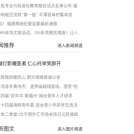
首批专业与标准化教育融合试点名单公布 福
敲响规范流转“第一槌” 平潭首单村集体资
6起！福建两地纪委监委最新通报
000余场文旅活动，200多项惠民措施！让八
闻推荐
进入新闻频道
湖灯影暖医者 仁心托举笑颜开
追赃挽损暖民心 群众锦旗致谢公安
台湾青年黄伟杰：逐梦闽超绿茵场，感受“热
第四届“好年华 聚福州”闽台青年人才研学
第十四届海峡青年荟·连台青少年研学交流活
日本二季度3次干预外汇市场未改日元贬值趋
新图文
进入图片频道