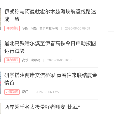
伊朗称与阿曼就霍尔木兹海峡航运线路达
成一致
国际新闻
伊朗
阿曼
霍尔木兹海峡
|
2026-08-06 09:59
最北高铁哈尔滨至伊春高铁今日启动按图
运行试验
国内新闻
高铁
哈尔滨
|
2026-08-06 16:36
研学搭建两岸交流桥梁 青春往来联结厦金
情谊
台湾新闻
厦门
|
2026-08-06 17:59
两岸超千名太极爱好者翔安“比武”