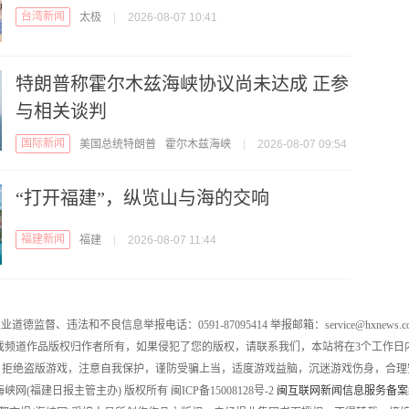
台湾新闻
太极
|
2026-08-07 10:41
特朗普称霍尔木兹海峡协议尚未达成 正参
与相关谈判
国际新闻
美国总统特朗普
霍尔木兹海峡
|
2026-08-07 09:54
“打开福建”，纵览山与海的交响
福建新闻
福建
|
2026-08-07 11:44
业道德监督、违法和不良信息举报电话：0591-87095414 举报邮箱：service@hxnews.c
戏频道作品版权归作者所有，如果侵犯了您的版权，请联系我们，本站将在3个工作日
，拒绝盗版游戏，注意自我保护，谨防受骗上当，适度游戏益脑，沉迷游戏伤身，合理
016 海峡网(福建日报主管主办) 版权所有 闽ICP备15008128号-2
闽互联网新闻信息服务备案编号