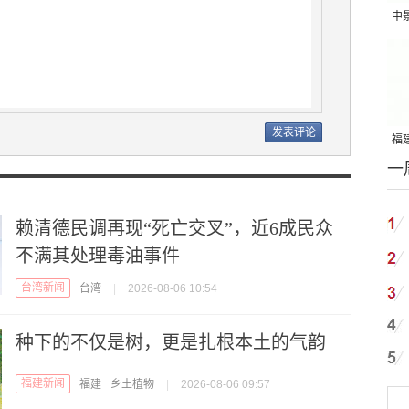
中
吨
福建
一
国
赖清德民调再现“死亡交叉”，近6成民众
不满其处理毒油事件
台湾新闻
台湾
|
2026-08-06 10:54
种下的不仅是树，更是扎根本土的气韵
福建新闻
福建
乡土植物
|
2026-08-06 09:57