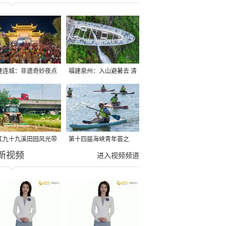
建连城：非遗奇妙夜点
福建泉州：入山避暑去 清
夏夜
凉好惬意
江九十九溪田园风光带
第十四届海峡青年荟之
新视频
亩早稻迎来成熟收割季
2026榕台青年大学生水上
进入视频频道
运动交流营