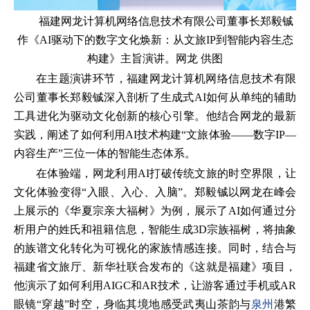
福建网龙计算机网络信息技术有限公司董事长郑毅铖
作《AI驱动下的数字文化焕新：从文旅IP到智能内容生态
构建》主旨演讲。网龙 供图
在主题演讲环节，福建网龙计算机网络信息技术有限
公司董事长郑毅铖深入剖析了生成式AI如何从单纯的辅助
工具进化为驱动文化创新的核心引擎。他结合网龙的最新
实践，阐述了如何利用AI技术构建“文旅体验——数字IP—
内容生产”三位一体的智能生态体系。
在体验端，网龙利用AI打破传统文旅的时空界限，让
文化体验变得“入眼、入心、入脑”。郑毅铖以网龙在峰会
上展示的《华夏宗亲大福树》为例，展示了AI如何通过分
析用户的姓氏和祖籍信息，智能生成3D宗族福树，将抽象
的族谱文化转化为可视化的家族情感连接。同时，结合与
福建省文旅厅、新华社联合发布的《这就是福建》项目，
他演示了如何利用AIGC和AR技术，让游客通过手机或AR
眼镜“穿越”时空，身临其境地感受武夷山茶韵与
泉州
港繁