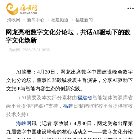

海峡网
>
新闻中心
>
福建频道
>
福建新闻
网龙亮相数字文化分论坛，共话AI驱动下的数
字文化焕新
海峡网
2026-05-01 10:36
AI摘要：
4月30日，网龙出席数字中国建设峰会数字
文化分论坛，董事长郑毅铖发表主旨演讲，分享AI驱动下
文旅IP与智能内容生态的创新实践。
（AI摘要及本文部分素材由
福建省
智能媒体资源库省
级平台提供“智媒+”支持，
福建
日报智能审校平台提供审校
技术支持）
海峡网
讯（记者 李牧晨）4月30日，网龙受邀出席第
九届数字中国建设峰会的核心活动之一——数字文化分论